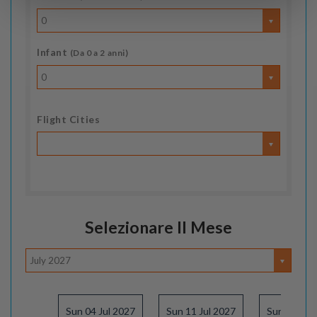
0
Infant
(Da 0 a 2 anni)
0
Flight Cities
Selezionare Il Mese
July 2027
Sun 04 Jul 2027
Sun 11 Jul 2027
Sun 18 Jul