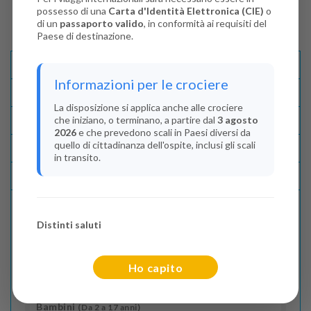
possesso di una
Carta d'Identità Elettronica (CIE)
o
di un
passaporto valido
, in conformità ai requisiti del
Paese di destinazione.
Descrizione E Itinerario
Informazioni per le crociere
Disponibilità
La disposizione si applica anche alle crociere
che iniziano, o terminano, a partire dal
3 agosto
Condizioni
2026
e che prevedono scali in Paesi diversi da
quello di cittadinanza dell'ospite, inclusi gli scali
Recensioni
in transito.
Lascia La Tua Recensione
Distinti saluti
Indica il numero dei passeggeri
Adulti
(Da 18 anni)
Ho capito
2
Bambini
(Da 2 a 17 anni)