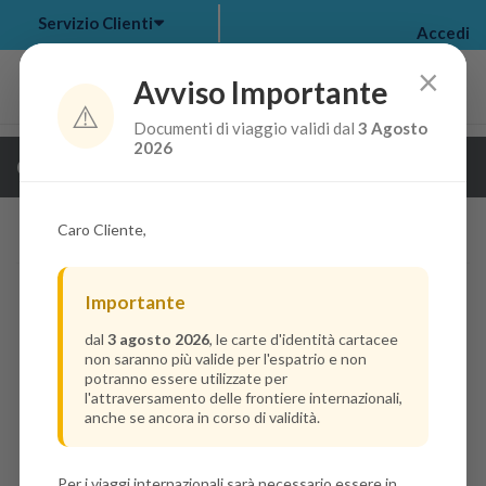
Servizio Clienti
Accedi
×
Avviso Importante
⚠️
Documenti di viaggio validi dal
3 Agosto
my bookings
>
2026
Guarda i dettagli della crociera
log out
>
Caro Cliente,
Importante
dal
3 agosto 2026
, le carte d'identità cartacee
non saranno più valide per l'espatrio e non
potranno essere utilizzate per
l'attraversamento delle frontiere internazionali,
anche se ancora in corso di validità.
Per i viaggi internazionali sarà necessario essere in