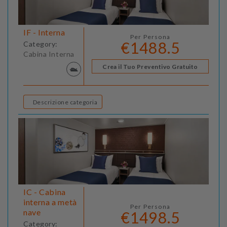
IF - Interna
Per Persona
€1488.5
Category:
Cabina Interna
Crea il Tuo Preventivo Gratuito
Descrizione categoria
IC - Cabina
interna a metà
Per Persona
nave
€1498.5
Category: