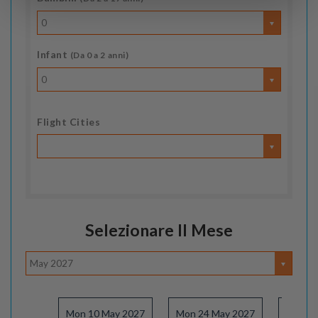
0
Infant
(Da 0 a 2 anni)
0
Flight Cities
Selezionare Il Mese
May 2027
Mon 10 May 2027
Mon 24 May 2027
Mon 07