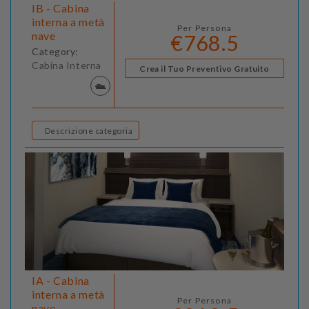
IB - Cabina
interna a metà
Per Persona
nave
€768.5
Category:
Cabina Interna
Crea il Tuo Preventivo Gratuito
Descrizione categoria
IA - Cabina
interna a metà
Per Persona
nave