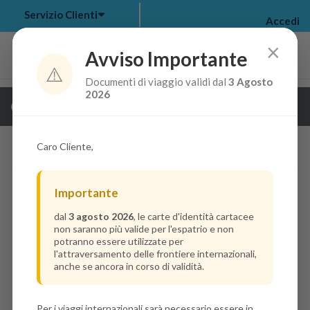
Servizio Clienti
Accedi
×
Avviso Importante
⚠️
Documenti di viaggio validi dal
3 Agosto
my bookings
>
2026
Guarda i dettagli della crociera
log out
>
Caro Cliente,
Importante
dal
3 agosto 2026
, le carte d'identità cartacee
non saranno più valide per l'espatrio e non
potranno essere utilizzate per
l'attraversamento delle frontiere internazionali,
anche se ancora in corso di validità.
Per i viaggi internazionali sarà necessario essere in