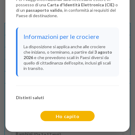
possesso di una
Carta d'Identità Elettronica (CIE)
o
di un
passaporto valido
, in conformità ai requisiti del
Paese di destinazione.
Descrizione E Itinerario
Informazioni per le crociere
Disponibilità
La disposizione si applica anche alle crociere
che iniziano, o terminano, a partire dal
3 agosto
Condizioni
2026
e che prevedono scali in Paesi diversi da
quello di cittadinanza dell'ospite, inclusi gli scali
Recensioni
in transito.
Lascia La Tua Recensione
Distinti saluti
Indica il numero dei passeggeri
Adulti
(Da 18 anni)
Ho capito
2
Bambini
(Da 2 a 17 anni)