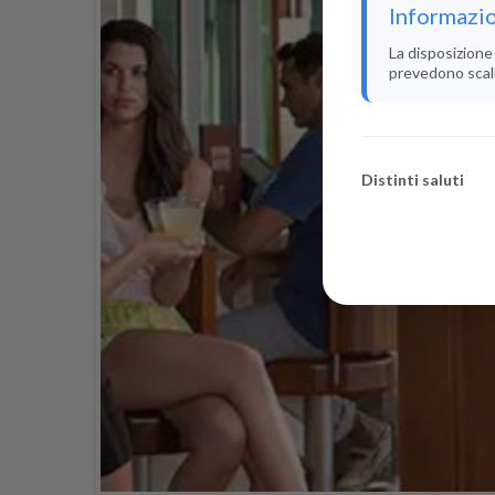
Informazio
La disposizione 
prevedono scali i
Distinti saluti