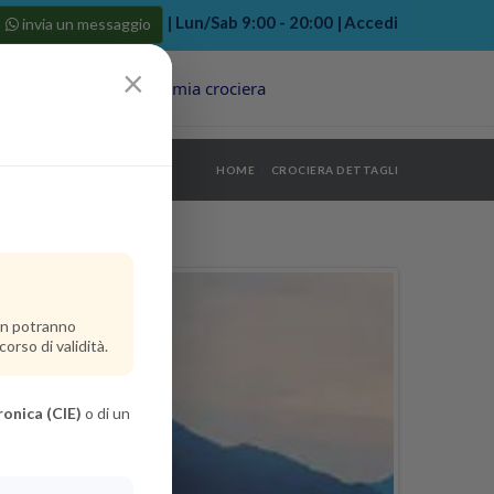
| Lun/Sab 9:00 - 20:00 |
Accedi
invia un messaggio
×
Porti
Last Minute
La mia crociera
my bookings
>
HOME
CROCIERA DETTAGLI
log out
>
non potranno
orso di validità.
ronica (CIE)
o di un