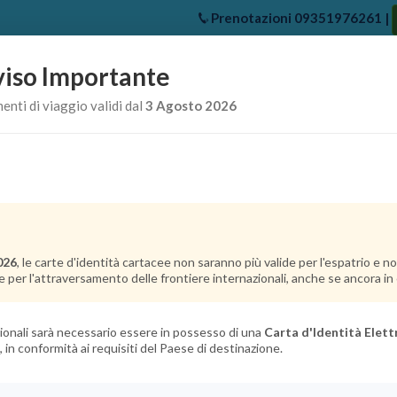
Prenotazioni
09351976261
|
iso Importante
e
Chi Siamo
Offerte Crociere
Crociere Destinazioni
Crociere 
nti di viaggio validi dal
3 Agosto 2026
026
, le carte d'identità cartacee non saranno più valide per l'espatrio e 
e per l'attraversamento delle frontiere internazionali, anche se ancora in c
azionali sarà necessario essere in possesso di una
Carta d'Identità Elett
, in conformità ai requisiti del Paese di destinazione.