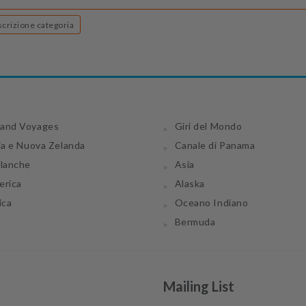
Descrizione categoria
and Voyages
Giri del Mondo
ia e Nuova Zelanda
Canale di Panama
tlanche
Asia
erica
Alaska
ica
Oceano Indiano
Bermuda
Mailing List