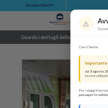
Servizio Clienti
Avv
Hom
⚠️
Docume
Guarda i dettagli della crociera
Caro Cliente,
Importante
dal
3 agosto 2
essere utilizzat
Per i viaggi intern
passaporto valido