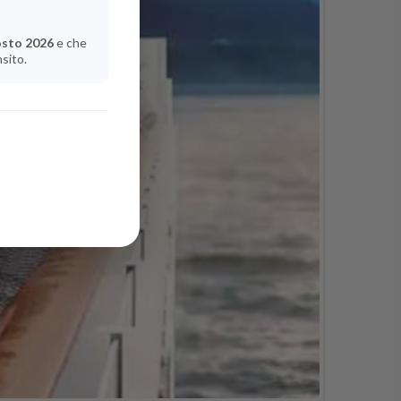
osto 2026
e che
nsito.