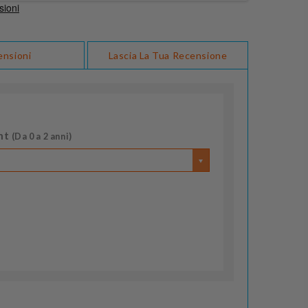
ensioni
Lascia La Tua Recensione
nt
(Da 0 a 2 anni)