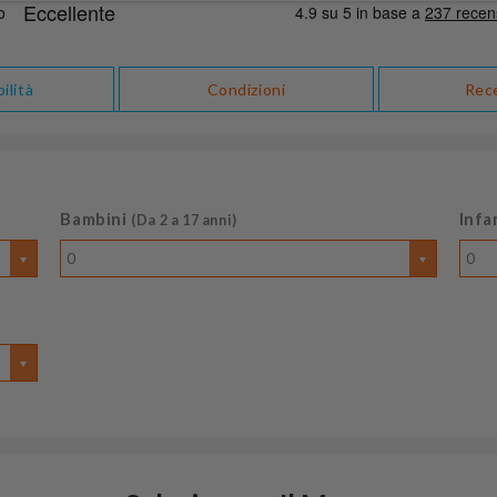
ilità
Condizioni
Rec
Bambini
Infa
(Da 2 a 17 anni)
0
0