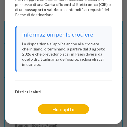
possesso di una
Carta d'Identità Elettronica (CIE)
o
di un
passaporto valido
, in conformità ai requisiti del
Paese di destinazione.
Descrizione E Itinerario
Informazioni per le crociere
Disponibilità
La disposizione si applica anche alle crociere
che iniziano, o terminano, a partire dal
3 agosto
Condizioni
2026
e che prevedono scali in Paesi diversi da
quello di cittadinanza dell'ospite, inclusi gli scali
Recensioni
in transito.
Lascia La Tua Recensione
Distinti saluti
Indica il numero dei passeggeri
Adulti
(Da 18 anni)
Ho capito
2
Bambini
(Da 2 a 17 anni)