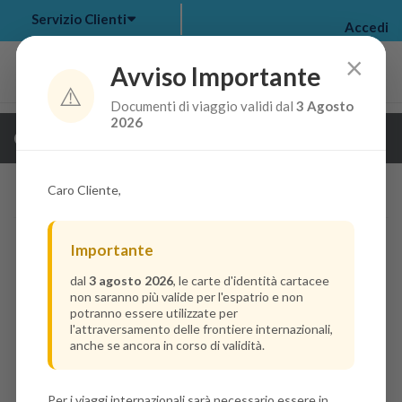
Servizio Clienti
Accedi
×
Avviso Importante
⚠️
Documenti di viaggio validi dal
3 Agosto
my bookings
>
2026
Guarda i dettagli della crociera
log out
>
Caro Cliente,
Importante
dal
3 agosto 2026
, le carte d'identità cartacee
non saranno più valide per l'espatrio e non
potranno essere utilizzate per
l'attraversamento delle frontiere internazionali,
anche se ancora in corso di validità.
Per i viaggi internazionali sarà necessario essere in