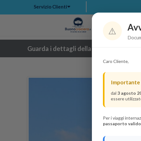
Servizio Clienti
Avv
Hom
⚠️
Docume
Guarda i dettagli della crociera
Caro Cliente,
Importante
dal
3 agosto 2
essere utilizzat
Per i viaggi intern
passaporto valido