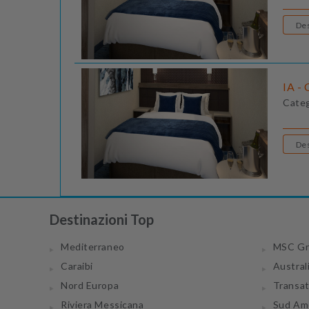
IA - 
Cate
Destinazioni Top
Mediterraneo
MSC Gr
Caraibi
Austral
Nord Europa
Transa
Riviera Messicana
Sud Am