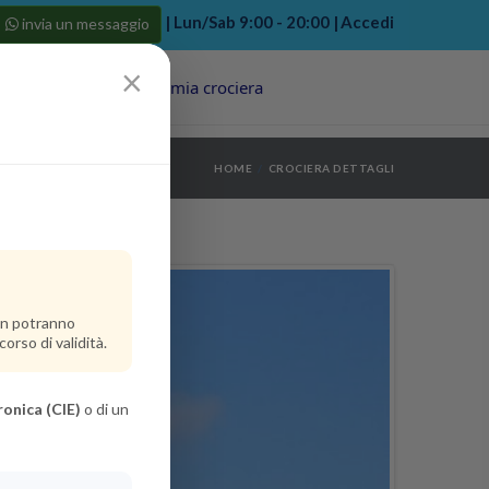
| Lun/Sab 9:00 - 20:00 |
Accedi
invia un messaggio
×
Porti
Last Minute
La mia crociera
my bookings
>
HOME
CROCIERA DETTAGLI
log out
>
non potranno
orso di validità.
ronica (CIE)
o di un