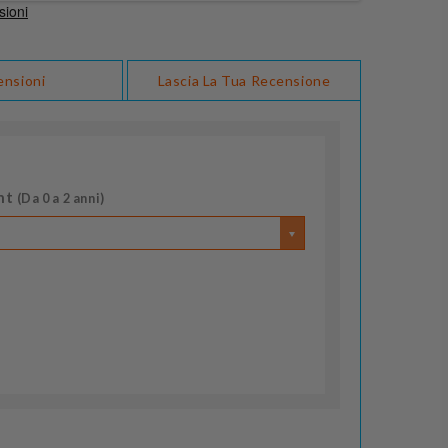
ensioni
Lascia La Tua Recensione
nt
(Da 0 a 2 anni)