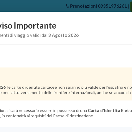
Prenotazioni
09351976261
|
iso Importante
e
Chi Siamo
Offerte Crociere
Crociere Destinazioni
Crociere 
nti di viaggio validi dal
3 Agosto 2026
026
, le carte d'identità cartacee non saranno più valide per l'espatrio e 
e per l'attraversamento delle frontiere internazionali, anche se ancora in c
azionali sarà necessario essere in possesso di una
Carta d'Identità Elett
, in conformità ai requisiti del Paese di destinazione.