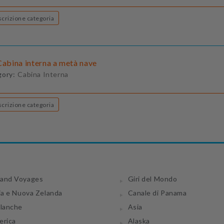
Descrizione categoria
Cabina interna a metà nave
gory:
Cabina Interna
Descrizione categoria
and Voyages
Giri del Mondo
ia e Nuova Zelanda
Canale di Panama
tlanche
Asia
erica
Alaska