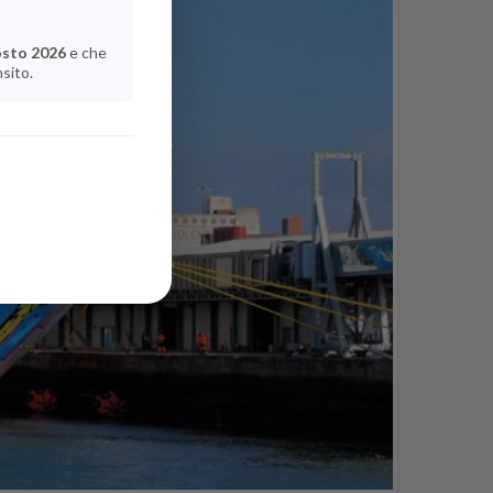
osto 2026
e che
nsito.