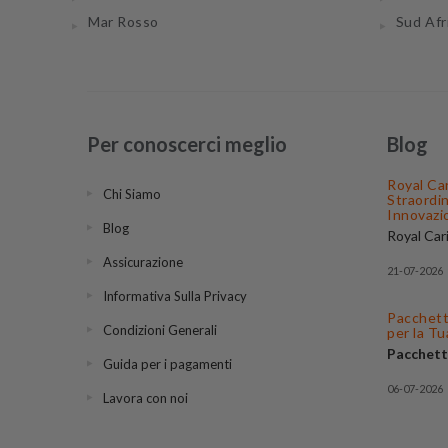
Mar Rosso
Sud Afr
Per conoscerci meglio
Blog
Royal Ca
Chi Siamo
Straordi
Innovazi
Blog
Royal Car
compagnie
Assicurazione
mondo, f
21-07-2026
le sue navi
Informativa Sulla Privacy
itinerari 
Pacchetti
puoi trova
Condizioni Generali
per la T
migliori
of
Pacchett
partenze v
Guida per i pagamenti
soluzione 
Fiordi No
I nostri
Pa
vacanza c
06-07-2026
Emirati Ar
Lavora con noi
possono i
convenie
Scegliere 
Grazie al
aggiuntiv
un'ampia s
BuonaCro
puoi pren
escursioni
migliori 