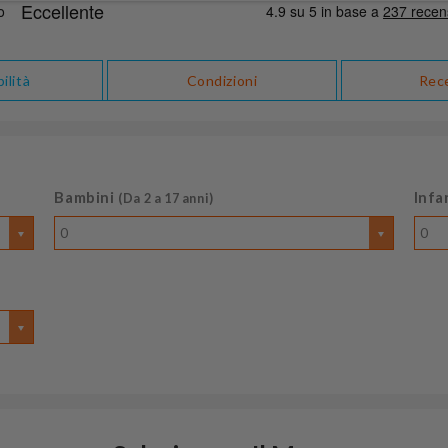
ilità
Condizioni
Rec
Bambini
Infa
(Da 2 a 17 anni)
0
0