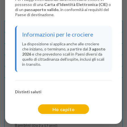
possesso di una
Carta d'Identità Elettronica (CIE)
o
di un
passaporto valido
, in conformità ai requisiti del
Paese di destinazione.
Descrizione E Itinerario
Informazioni per le crociere
Disponibilità
La disposizione si applica anche alle crociere
che iniziano, o terminano, a partire dal
3 agosto
Condizioni
2026
e che prevedono scali in Paesi diversi da
quello di cittadinanza dell'ospite, inclusi gli scali
Recensioni
in transito.
Lascia La Tua Recensione
Distinti saluti
Indica il numero dei passeggeri
Adulti
(Da 18 anni)
Ho capito
2
Bambini
(Da 2 a 17 anni)