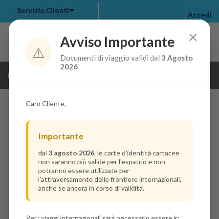
Servizio Clienti
Accedi
×
Avviso Importante
⚠️
Documenti di viaggio validi dal
3 Agosto
my bookings
>
2026
Guarda i dettagli della crociera
log out
>
Caro Cliente,
Importante
dal
3 agosto 2026
, le carte d'identità cartacee
non saranno più valide per l'espatrio e non
potranno essere utilizzate per
l'attraversamento delle frontiere internazionali,
anche se ancora in corso di validità.
Per i viaggi internazionali sarà necessario essere in