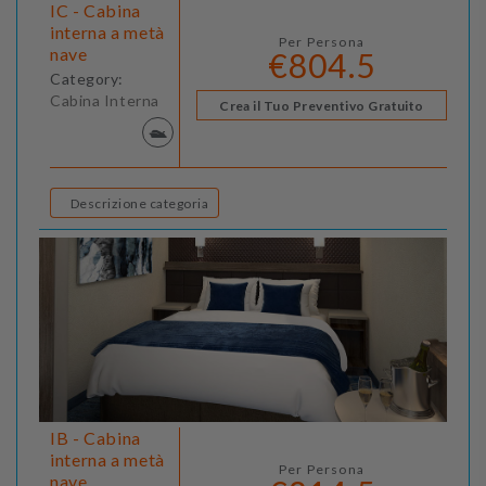
IC - Cabina
interna a metà
Per Persona
nave
€804.5
Category:
Cabina Interna
Crea il Tuo Preventivo Gratuito
Descrizione categoria
IB - Cabina
interna a metà
Per Persona
nave