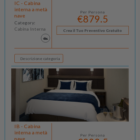
IC - Cabina
interna a metà
Per Persona
nave
€879.5
Category:
Cabina Interna
Crea il Tuo Preventivo Gratuito
Descrizione categoria
IB - Cabina
interna a metà
Per Persona
nave