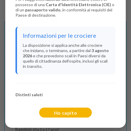
possesso di una
Carta d'Identità Elettronica (CIE)
o
di un
passaporto valido
, in conformità ai requisiti del
Paese di destinazione.
Descrizione E Itinerario
Informazioni per le crociere
Disponibilità
La disposizione si applica anche alle crociere
che iniziano, o terminano, a partire dal
3 agosto
Condizioni
2026
e che prevedono scali in Paesi diversi da
quello di cittadinanza dell'ospite, inclusi gli scali
Recensioni
in transito.
Lascia La Tua Recensione
Distinti saluti
Indica il numero dei passeggeri
Adulti
(Da 18 anni)
Ho capito
2
Bambini
(Da 2 a 17 anni)