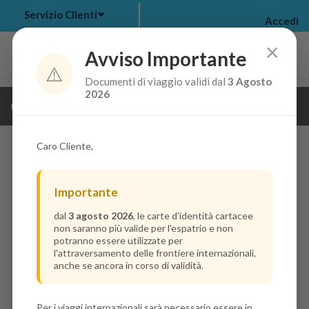
Servizio Clienti
Accedi
×
Avviso Importante
⚠️
Documenti di viaggio validi dal
3 Agosto
my bookings
>
2026
Guarda i dettagli della crociera
log out
>
Caro Cliente,
Importante
dal
3 agosto 2026
, le carte d'identità cartacee
non saranno più valide per l'espatrio e non
potranno essere utilizzate per
l'attraversamento delle frontiere internazionali,
anche se ancora in corso di validità.
Per i viaggi internazionali sarà necessario essere in