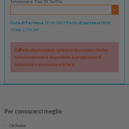
Selezionare Tipo Di Tariffa
Data di Partenza
19-06-2027
Porto di partenza
NEW
YORK CITY, NY
Gentile cliente siamo spiacenti la crociera che ha
selezionato non è disponibile. la preghiamo di
selezionare una nuova crociera.
Per conoscerci meglio
Chi Siamo