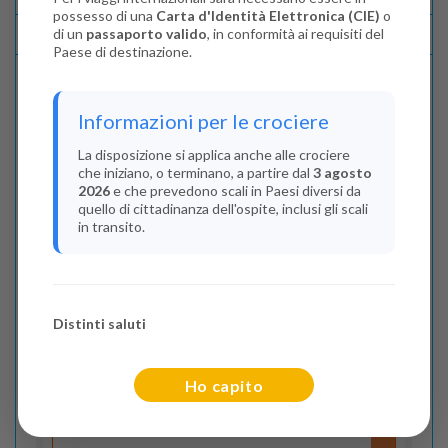
possesso di una
Carta d'Identità Elettronica (CIE)
o
di un
passaporto valido
, in conformità ai requisiti del
Lascia La Tua Recensione
Paese di destinazione.
Indica il numero dei passeggeri
Informazioni per le crociere
Adulti
(Da 18 anni)
La disposizione si applica anche alle crociere
che iniziano, o terminano, a partire dal
3 agosto
2
2026
e che prevedono scali in Paesi diversi da
quello di cittadinanza dell'ospite, inclusi gli scali
Bambini
(Da 2 a 17 anni)
in transito.
0
Infant
(Da 0 a 2 anni)
Distinti saluti
0
Ho capito
Flight Cities