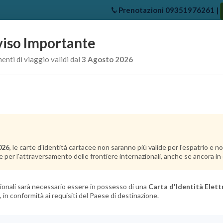
Prenotazioni
09351976261
|
iso Importante
e
Chi Siamo
Offerte Crociere
Crociere Destinazioni
Crociere 
nti di viaggio validi dal
3 Agosto 2026
026
, le carte d'identità cartacee non saranno più valide per l'espatrio e 
e per l'attraversamento delle frontiere internazionali, anche se ancora in c
ilità
Condizioni
Rec
azionali sarà necessario essere in possesso di una
Carta d'Identità Elett
, in conformità ai requisiti del Paese di destinazione.
Bambini
Infa
(Da 2 a 17 anni)