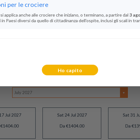
ni per le crociere
0
0
si applica anche alle crociere che iniziano, o terminano, a partire dal
3 ag
n Paesi diversi da quello di cittadinanza dell'ospite, inclusi gli scali in tra
Ho capito
Selezionare Il Mese
July 2027
17 Jul 2027
Sat 24 Jul 2027
Sat 31 J
 €1404.00
Da €1404.00
Da €13