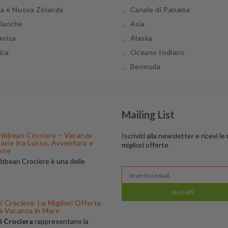
ia e Nuova Zelanda
Canale di Panama
tlanche
Asia
erica
Alaska
ica
Oceano Indiano
Bermuda
Mailing List
ribbean Crociere – Vacanze
Iscriviti alla newsletter e ricevi le
narie tra Lusso, Avventura e
migliori offerte
one
ibbean Crociere è una delle
 di navigazione più apprezzate al
amosa per
 innovative, i servizi di lusso e gli
Iscriviti
spettacolari. Su
BuonaCrociera
.it
 Crociera: Le Migliori Offerte
re le
ua Vacanza in Mare
ferte Royal Caribbean
, con
i Crociera
rappresentano la
erso il Mediterraneo, Caraibi,