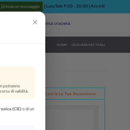
| Lun/Sab 9:00 - 20:00 |
Accedi
invia un messaggio
×
Porti
Last Minute
La mia crociera
my bookings
>
HOME
CROCIERA DETTAGLI
log out
>
non potranno
orso di validità.
ensioni
Lascia La Tua Recensione
ronica (CIE)
o di un
nt
(Da 0 a 2 anni)