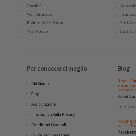
Caraibi
Austral
Nord Europa
Transa
Riviera Messicana
Sud Am
Mar Rosso
Sud Afr
Per conoscerci meglio
Blog
Royal Ca
Chi Siamo
Straordi
Innovazi
Blog
Royal Car
compagnie
Assicurazione
mondo, f
21-07-2026
le sue navi
Informativa Sulla Privacy
itinerari 
Pacchetti
puoi trova
Condizioni Generali
per la T
migliori
of
Pacchett
partenze v
Guida per i pagamenti