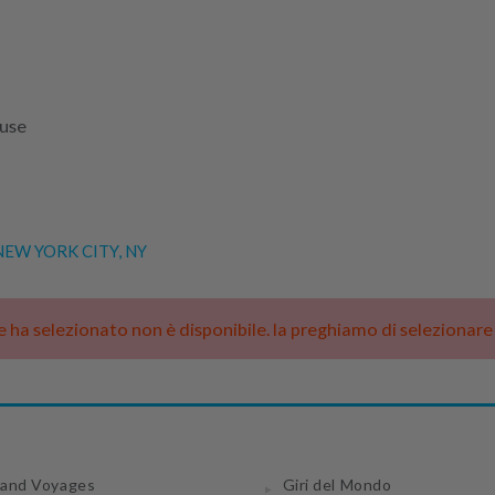
luse
EW YORK CITY, NY
he ha selezionato non è disponibile. la preghiamo di selezionar
and Voyages
Giri del Mondo