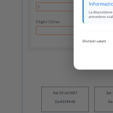
Informazio
2
La disposizione 
prevedono scali i
Flight Cities
Distinti saluti
Sat 10 Jul 2027
Sat 
Da €1394.00
Da