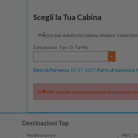
Sat 07 Aug 2027
Scegli la Tua Cabina
Da €1404.00
Prezzo per adulto in cabina doppia, tasse inc
Selezionare Tipo Di Tariffa
Data di Partenza
10-07-2027
Porto di partenza
N
Gentile cliente siamo spiacenti la crociera c
Destinazioni Top
Mediterraneo
MSC Gr