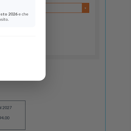
osto 2026
e che
nsito.
ul 2027
94.00