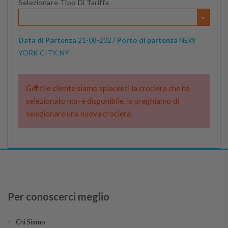
Selezionare Tipo Di Tariffa
Data di Partenza
21-08-2027
Porto di partenza
NEW
YORK CITY, NY
Gentile cliente siamo spiacenti la crociera che ha
selezionato non è disponibile. la preghiamo di
selezionare una nuova crociera.
Per conoscerci meglio
Chi Siamo