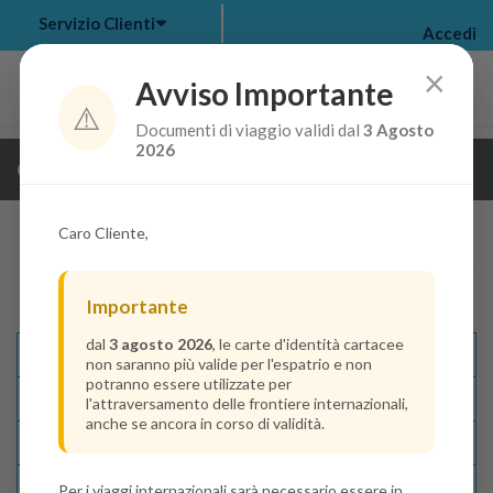
Servizio Clienti
Accedi
×
Avviso Importante
⚠️
Documenti di viaggio validi dal
3 Agosto
my bookings
>
2026
Guarda i dettagli della crociera
log out
>
Caro Cliente,
Importante
dal
3 agosto 2026
, le carte d'identità cartacee
Descrizione E Itinerario
non saranno più valide per l'espatrio e non
potranno essere utilizzate per
Disponibilità
l'attraversamento delle frontiere internazionali,
anche se ancora in corso di validità.
Condizioni
Recensioni
Per i viaggi internazionali sarà necessario essere in