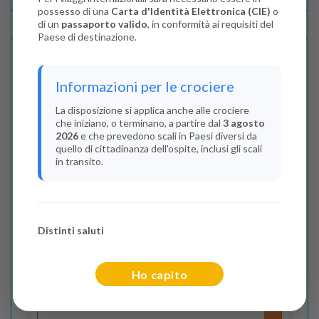
possesso di una
Carta d'Identità Elettronica (CIE)
o
di un
passaporto valido
, in conformità ai requisiti del
Lascia La Tua Recensione
Paese di destinazione.
Indica il numero dei passeggeri
Informazioni per le crociere
Adulti
(Da 18 anni)
La disposizione si applica anche alle crociere
che iniziano, o terminano, a partire dal
3 agosto
2
2026
e che prevedono scali in Paesi diversi da
quello di cittadinanza dell'ospite, inclusi gli scali
Bambini
(Da 2 a 17 anni)
in transito.
0
Infant
(Da 0 a 2 anni)
Distinti saluti
0
Ho capito
Flight Cities