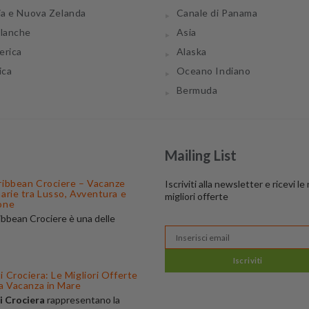
ia e Nuova Zelanda
Canale di Panama
tlanche
Asia
erica
Alaska
ica
Oceano Indiano
Bermuda
Mailing List
ribbean Crociere – Vacanze
Iscriviti alla newsletter e ricevi le
narie tra Lusso, Avventura e
migliori offerte
one
ibbean Crociere è una delle
 di navigazione più apprezzate al
amosa per
 innovative, i servizi di lusso e gli
Iscriviti
spettacolari. Su
BuonaCrociera
.it
 Crociera: Le Migliori Offerte
re le
ua Vacanza in Mare
ferte Royal Caribbean
, con
i Crociera
rappresentano la
erso il Mediterraneo, Caraibi,