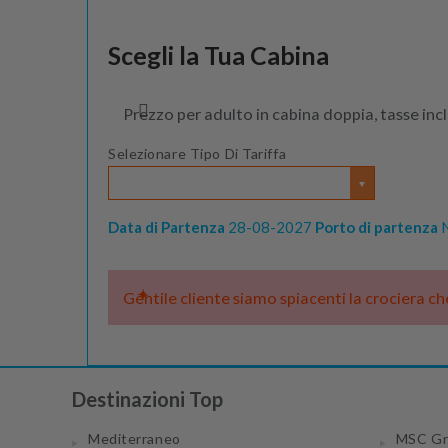
Fri 17 Sep 2027
Scegli la Tua Cabina
Da €869.00
Prezzo per adulto in cabina doppia, tasse inc
Selezionare Tipo Di Tariffa
Data di Partenza
28-08-2027
Porto di partenza
N
Gentile cliente siamo spiacenti la crociera c
Destinazioni Top
Mediterraneo
MSC Gr