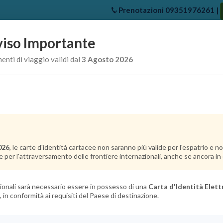
Prenotazioni
09351976261
|
iso Importante
e
Chi Siamo
Offerte Crociere
Crociere Destinazioni
Crociere 
nti di viaggio validi dal
3 Agosto 2026
026
, le carte d'identità cartacee non saranno più valide per l'espatrio e 
e per l'attraversamento delle frontiere internazionali, anche se ancora in c
ilità
Condizioni
Rec
azionali sarà necessario essere in possesso di una
Carta d'Identità Elett
, in conformità ai requisiti del Paese di destinazione.
Bambini
Infa
(Da 2 a 17 anni)