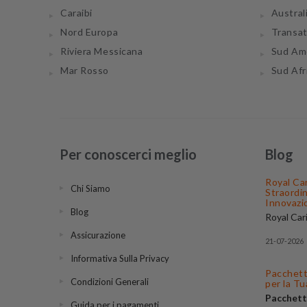
Caraibi
Austral
Nord Europa
Transa
Riviera Messicana
Sud Am
Mar Rosso
Sud Afr
Per conoscerci meglio
Blog
Royal Ca
Chi Siamo
Straordi
Innovazi
Blog
Royal Car
compagnie
Assicurazione
mondo, f
21-07-2026
le sue navi
Informativa Sulla Privacy
itinerari 
Pacchetti
puoi trova
Condizioni Generali
per la T
migliori
of
Pacchett
partenze v
Guida per i pagamenti