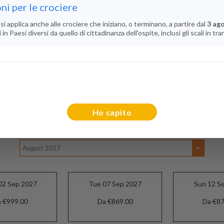
ni per le crociere
0
0
si applica anche alle crociere che iniziano, o terminano, a partire dal
3 ag
n Paesi diversi da quello di cittadinanza dell'ospite, inclusi gli scali in tra
Ho capito
Selezionare Il Mese
August 2027
02 Sep 2027
Tue 07 Sep 2027
Sun 12 S
 €999.00
Da €869.00
Da €87