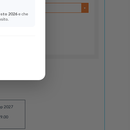
osto 2026
e che
nsito.
ep 2027
9.00