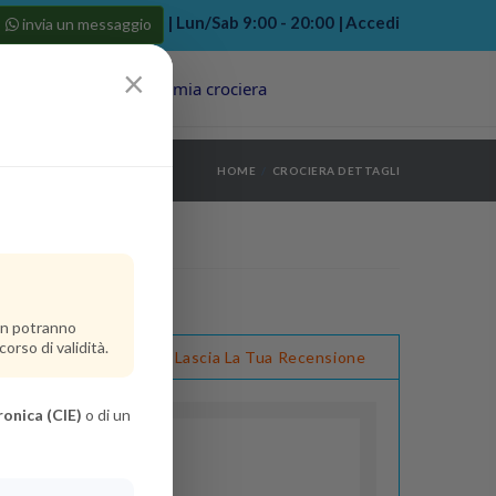
| Lun/Sab 9:00 - 20:00 |
Accedi
invia un messaggio
×
Porti
Last Minute
La mia crociera
my bookings
>
HOME
CROCIERA DETTAGLI
log out
>
non potranno
orso di validità.
ensioni
Lascia La Tua Recensione
ronica (CIE)
o di un
nt
(Da 0 a 2 anni)