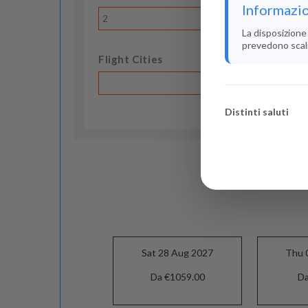
Informazio
2
La disposizione 
prevedono scali i
Flight Cities
Distinti saluti
Sat 28 Aug 2027
Thu 
Da €1059.00
Da