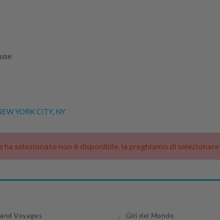
luse
EW YORK CITY, NY
he ha selezionato non è disponibile. la preghiamo di selezionar
and Voyages
Giri del Mondo