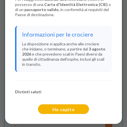
possesso di una
Carta d'Identità Elettronica (CIE)
o
di un
passaporto valido
, in conformità ai requisiti del
Lascia La Tua Recensione
Paese di destinazione.
Indica il numero dei passeggeri
Informazioni per le crociere
Adulti
(Da 18 anni)
La disposizione si applica anche alle crociere
che iniziano, o terminano, a partire dal
3 agosto
2
2026
e che prevedono scali in Paesi diversi da
quello di cittadinanza dell'ospite, inclusi gli scali
Bambini
(Da 2 a 17 anni)
in transito.
0
Infant
(Da 0 a 2 anni)
Distinti saluti
0
Ho capito
Flight Cities