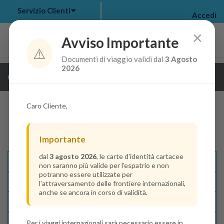
Servizio Clienti
Accedi
×
Avviso Importante
⚠️
Documenti di viaggio validi dal
3 Agosto
my bookings
>
2026
Guarda i dettagli della crociera
log out
>
Caro Cliente,
Importante
dal
3 agosto 2026
, le carte d'identità cartacee
Descrizione E Itinerario
non saranno più valide per l'espatrio e non
potranno essere utilizzate per
Disponibilità
l'attraversamento delle frontiere internazionali,
anche se ancora in corso di validità.
Condizioni
Recensioni
Per i viaggi internazionali sarà necessario essere in