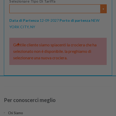
Selezionare Tipo Di Tariffa
Data di Partenza
12-09-2027
Porto di partenza
NEW
YORK CITY, NY
Gentile cliente siamo spiacenti la crociera che ha
selezionato non è disponibile. la preghiamo di
selezionare una nuova crociera.
Per conoscerci meglio
Chi Siamo