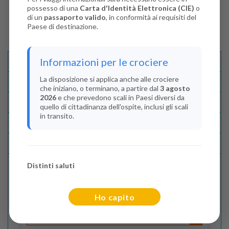
possesso di una
Carta d'Identità Elettronica (CIE)
o
di un
passaporto valido
, in conformità ai requisiti del
Paese di destinazione.
Informazioni per le crociere
Descrizione E Itinerario
La disposizione si applica anche alle crociere
Disponibilità
che iniziano, o terminano, a partire dal
3 agosto
2026
e che prevedono scali in Paesi diversi da
Condizioni
quello di cittadinanza dell'ospite, inclusi gli scali
in transito.
Recensioni
Lascia La Tua Recensione
Distinti saluti
Indica il numero dei passeggeri
Ho capito
Adulti
(Da 18 anni)
2