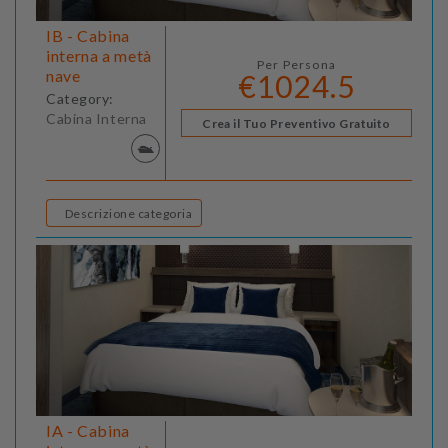
IB - Cabina
interna a metà
Per Persona
nave
€1024.5
Category:
Cabina Interna
Crea il Tuo Preventivo Gratuito
Descrizione categoria
IA - Cabina