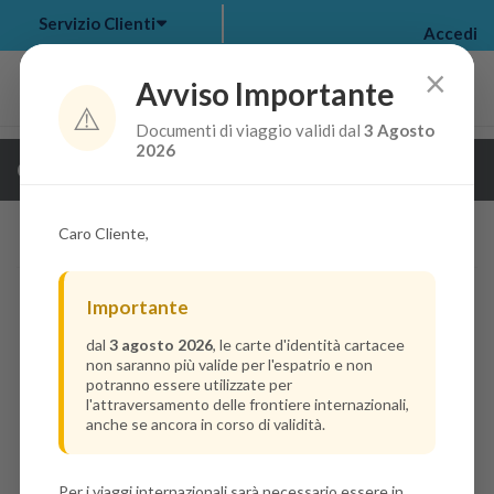
Servizio Clienti
Accedi
×
Avviso Importante
⚠️
Documenti di viaggio validi dal
3 Agosto
my bookings
>
2026
Guarda i dettagli della crociera
log out
>
Caro Cliente,
Importante
dal
3 agosto 2026
, le carte d'identità cartacee
non saranno più valide per l'espatrio e non
potranno essere utilizzate per
l'attraversamento delle frontiere internazionali,
anche se ancora in corso di validità.
Per i viaggi internazionali sarà necessario essere in