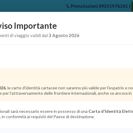
Prenotazioni
09351976261
|
iso Importante
e
Chi Siamo
Offerte Crociere
Crociere Destinazioni
Crociere 
nti di viaggio validi dal
3 Agosto 2026
026
, le carte d'identità cartacee non saranno più valide per l'espatrio e 
e per l'attraversamento delle frontiere internazionali, anche se ancora in c
azionali sarà necessario essere in possesso di una
Carta d'Identità Elett
, in conformità ai requisiti del Paese di destinazione.