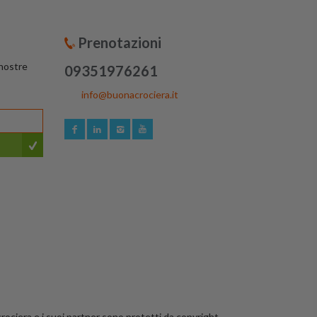
Prenotazioni
 nostre
09351976261
info@buonacrociera.it
crociera e i suoi partner sono protetti da copyright.