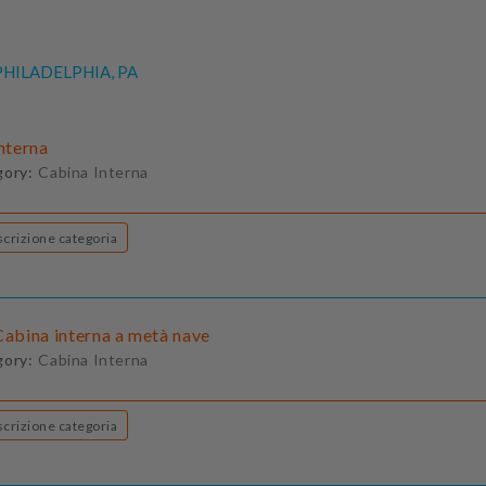
HILADELPHIA, PA
Interna
gory:
Cabina Interna
Descrizione categoria
Cabina interna a metà nave
gory:
Cabina Interna
Descrizione categoria