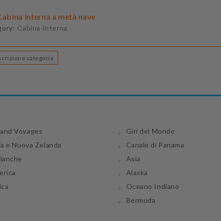
Cabina interna a metà nave
gory:
Cabina Interna
Descrizione categoria
and Voyages
Giri del Mondo
ia e Nuova Zelanda
Canale di Panama
tlanche
Asia
erica
Alaska
ica
Oceano Indiano
Bermuda