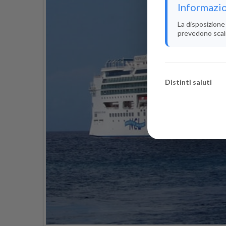
Informazio
La disposizione 
prevedono scali i
Distinti saluti