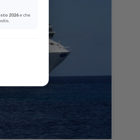
osto 2026
e che
nsito.