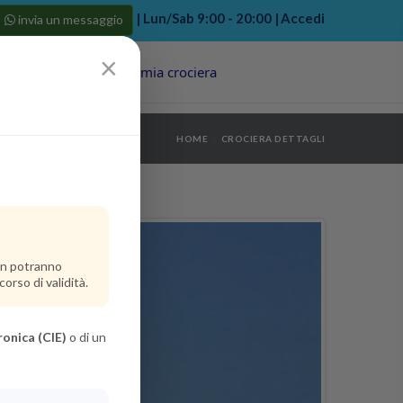
| Lun/Sab 9:00 - 20:00 |
Accedi
invia un messaggio
×
Porti
Last Minute
La mia crociera
my bookings
>
HOME
CROCIERA DETTAGLI
log out
>
non potranno
orso di validità.
ronica (CIE)
o di un