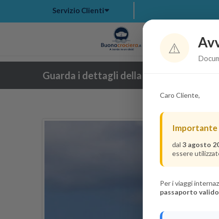
Servizio Clienti
Avv
Hom
⚠️
Docume
Guarda i dettagli della crociera
Caro Cliente,
Importante
dal
3 agosto 2
essere utilizzat
Per i viaggi intern
passaporto valido