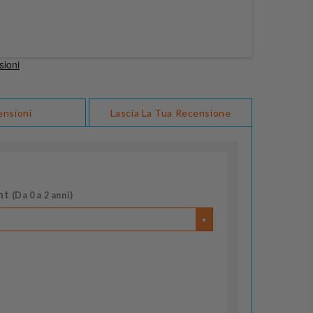
ensioni
Lascia La Tua Recensione
nt
(Da 0 a 2 anni)