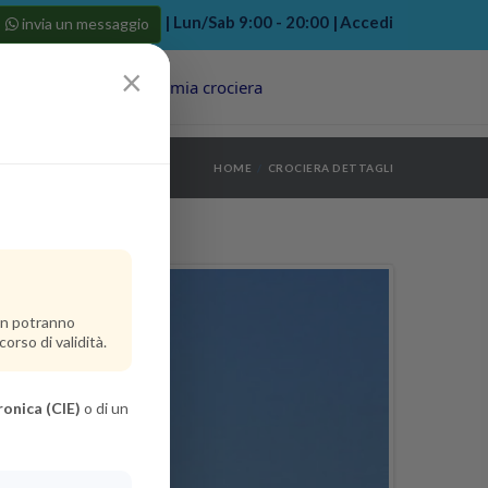
| Lun/Sab 9:00 - 20:00 |
Accedi
invia un messaggio
×
Porti
Last Minute
La mia crociera
my bookings
>
HOME
CROCIERA DETTAGLI
log out
>
non potranno
orso di validità.
ronica (CIE)
o di un