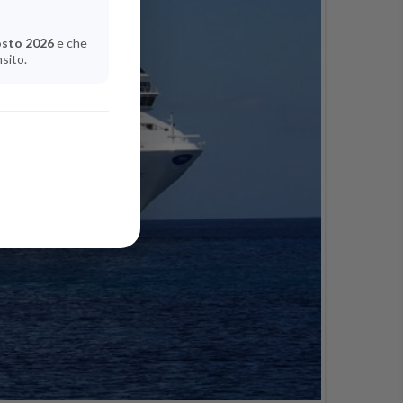
osto 2026
e che
nsito.