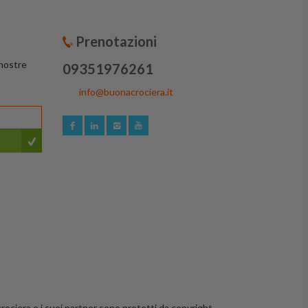
Prenotazioni
 nostre
09351976261
info@buonacrociera.it
crociera e i suoi partner sono protetti da copyright.