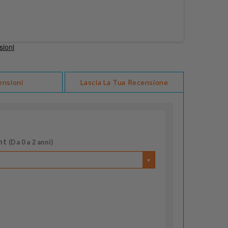
ensioni
Lascia La Tua Recensione
nt
(Da 0 a 2 anni)