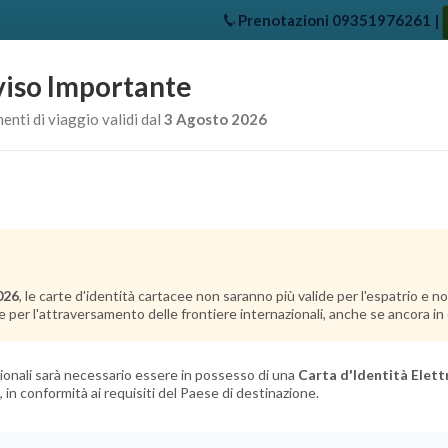
Prenotazioni
09351976261
|
iso Importante
e
Chi Siamo
Offerte Crociere
Crociere Destinazioni
Crociere 
nti di viaggio validi dal
3 Agosto 2026
026
, le carte d'identità cartacee non saranno più valide per l'espatrio e 
e per l'attraversamento delle frontiere internazionali, anche se ancora in c
azionali sarà necessario essere in possesso di una
Carta d'Identità Elett
, in conformità ai requisiti del Paese di destinazione.