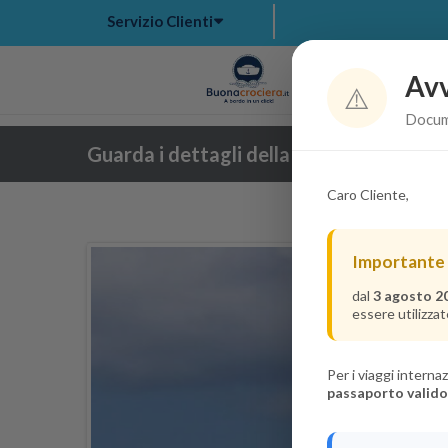
Servizio Clienti
Avv
Hom
⚠️
Docume
Guarda i dettagli della crociera
Caro Cliente,
Importante
dal
3 agosto 2
essere utilizzat
Per i viaggi intern
passaporto valido