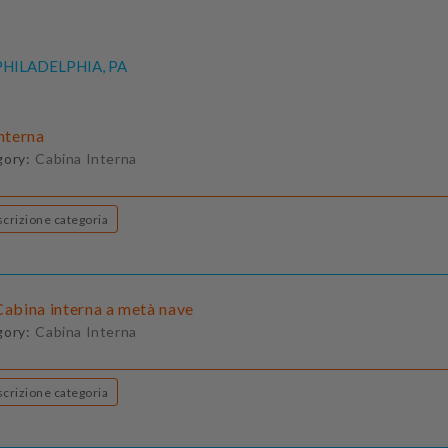
HILADELPHIA, PA
Interna
gory:
Cabina Interna
Descrizione categoria
Cabina interna a metà nave
gory:
Cabina Interna
Descrizione categoria