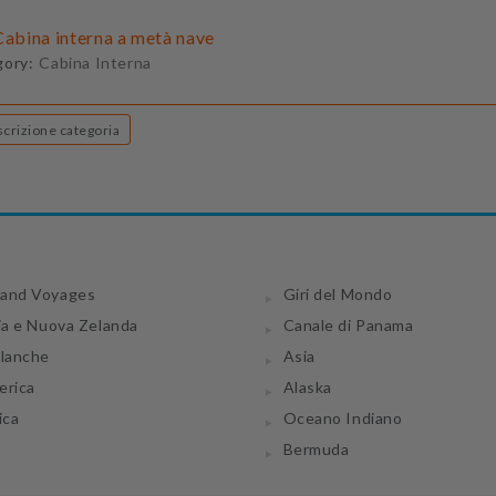
Cabina interna a metà nave
gory:
Cabina Interna
Descrizione categoria
and Voyages
Giri del Mondo
ia e Nuova Zelanda
Canale di Panama
tlanche
Asia
erica
Alaska
ica
Oceano Indiano
Bermuda