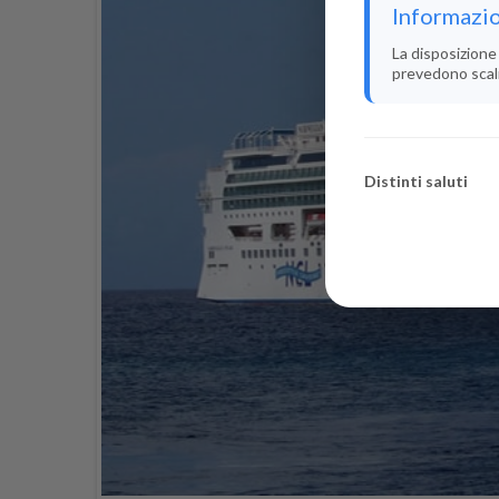
Informazio
La disposizione 
prevedono scali i
Distinti saluti