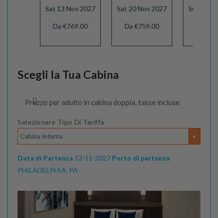
Sat 13 Nov 2027
Sat 20 Nov 2027
Sun 02 A
Da €769.00
Da €759.00
Da €78
Scegli la Tua Cabina
Prezzo per adulto in cabina doppia, tasse incluse
Selezionare Tipo Di Tariffa
Cabina Interna
Data di Partenza
13-11-2027
Porto di partenza
PHILADELPHIA, PA