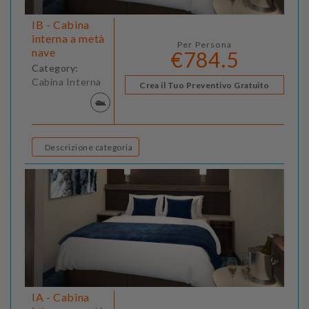
IB - Cabina
interna a metà
Per Persona
nave
€784.5
Category:
Cabina Interna
Crea il Tuo Preventivo Gratuito
Descrizione categoria
IA - Cabina