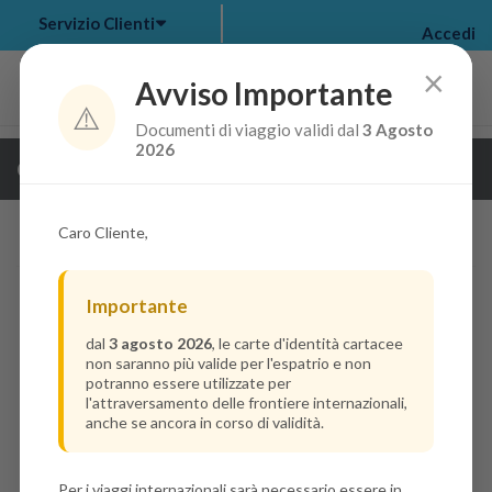
Servizio Clienti
Accedi
×
Avviso Importante
⚠️
Documenti di viaggio validi dal
3 Agosto
my bookings
>
2026
Guarda i dettagli della crociera
log out
>
Caro Cliente,
Importante
dal
3 agosto 2026
, le carte d'identità cartacee
non saranno più valide per l'espatrio e non
potranno essere utilizzate per
l'attraversamento delle frontiere internazionali,
anche se ancora in corso di validità.
Per i viaggi internazionali sarà necessario essere in