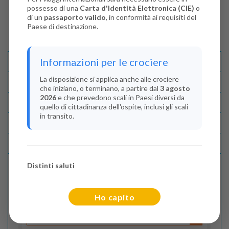
possesso di una
Carta d'Identità Elettronica (CIE)
o
di un
passaporto valido
, in conformità ai requisiti del
Paese di destinazione.
Informazioni per le crociere
Descrizione E Itinerario
La disposizione si applica anche alle crociere
Disponibilità
che iniziano, o terminano, a partire dal
3 agosto
2026
e che prevedono scali in Paesi diversi da
Condizioni
quello di cittadinanza dell'ospite, inclusi gli scali
in transito.
Recensioni
Lascia La Tua Recensione
Distinti saluti
Indica il numero dei passeggeri
Ho capito
Adulti
(Da 18 anni)
2