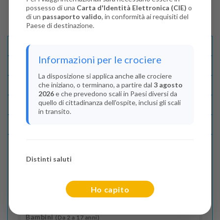
possesso di una
Carta d'Identità Elettronica (CIE)
o
di un
passaporto valido
, in conformità ai requisiti del
Paese di destinazione.
Descrizione E Itinerario
Informazioni per le crociere
Disponibilità
La disposizione si applica anche alle crociere
che iniziano, o terminano, a partire dal
3 agosto
Condizioni
2026
e che prevedono scali in Paesi diversi da
quello di cittadinanza dell'ospite, inclusi gli scali
Recensioni
in transito.
Lascia La Tua Recensione
Distinti saluti
Indica il numero dei passeggeri
Adulti
(Da 18 anni)
Ho capito
2
Bambini
(Da 2 a 17 anni)