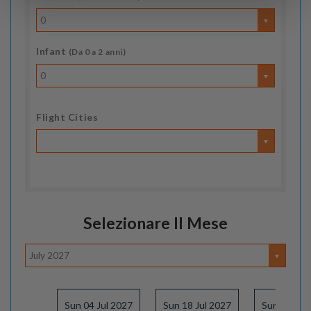
0
Infant
(Da 0 a 2 anni)
0
Flight Cities
Selezionare Il Mese
July 2027
Sun 04 Jul 2027
Sun 18 Jul 2027
Sun 01 Au