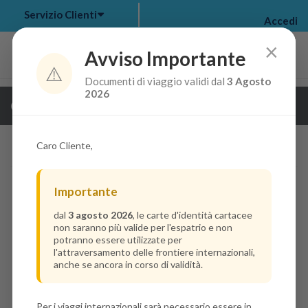
Servizio Clienti
Accedi
×
Avviso Importante
⚠️
Documenti di viaggio validi dal
3 Agosto
my bookings
>
2026
Guarda i dettagli della crociera
log out
>
Caro Cliente,
Importante
dal
3 agosto 2026
, le carte d'identità cartacee
non saranno più valide per l'espatrio e non
potranno essere utilizzate per
l'attraversamento delle frontiere internazionali,
anche se ancora in corso di validità.
Per i viaggi internazionali sarà necessario essere in