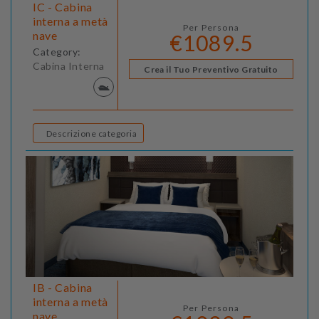
IC - Cabina
interna a metà
Per Persona
nave
€1089.5
Category:
Cabina Interna
Crea il Tuo Preventivo Gratuito
Descrizione categoria
IB - Cabina
interna a metà
Per Persona
nave