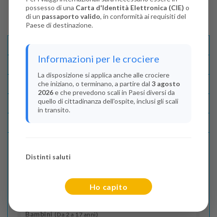
possesso di una
Carta d'Identità Elettronica (CIE)
o
di un
passaporto valido
, in conformità ai requisiti del
Paese di destinazione.
Descrizione E Itinerario
Informazioni per le crociere
Disponibilità
La disposizione si applica anche alle crociere
che iniziano, o terminano, a partire dal
3 agosto
Condizioni
2026
e che prevedono scali in Paesi diversi da
quello di cittadinanza dell'ospite, inclusi gli scali
Recensioni
in transito.
Lascia La Tua Recensione
Distinti saluti
Indica il numero dei passeggeri
Adulti
(Da 18 anni)
Ho capito
2
Bambini
(Da 2 a 17 anni)