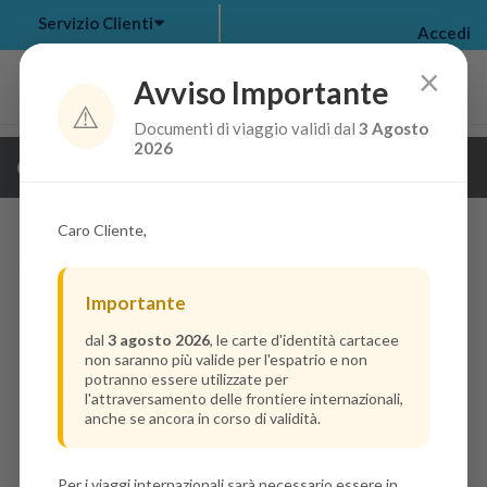
Servizio Clienti
Accedi
×
Avviso Importante
⚠️
Documenti di viaggio validi dal
3 Agosto
my bookings
>
2026
Guarda i dettagli della crociera
log out
>
Caro Cliente,
Importante
dal
3 agosto 2026
, le carte d'identità cartacee
non saranno più valide per l'espatrio e non
potranno essere utilizzate per
l'attraversamento delle frontiere internazionali,
anche se ancora in corso di validità.
Per i viaggi internazionali sarà necessario essere in