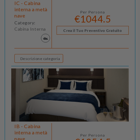
IC - Cabina
interna a metà
Per Persona
nave
€1044.5
Category:
Cabina Interna
Crea il Tuo Preventivo Gratuito
Descrizione categoria
IB - Cabina
interna a metà
Per Persona
nave