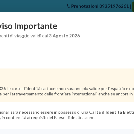
Prenotazioni
09351976261
|
iso Importante
e
Chi Siamo
Offerte Crociere
Crociere Destinazioni
Crociere 
nti di viaggio validi dal
3 Agosto 2026
026
, le carte d'identità cartacee non saranno più valide per l'espatrio e 
e per l'attraversamento delle frontiere internazionali, anche se ancora in c
azionali sarà necessario essere in possesso di una
Carta d'Identità Elett
, in conformità ai requisiti del Paese di destinazione.