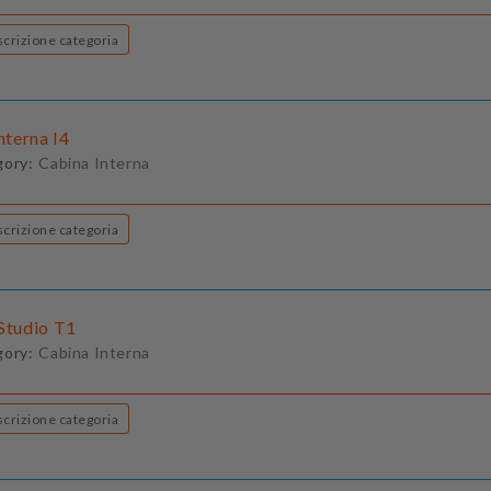
Descrizione categoria
Interna I4
gory:
Cabina Interna
Descrizione categoria
 Studio T1
gory:
Cabina Interna
Descrizione categoria