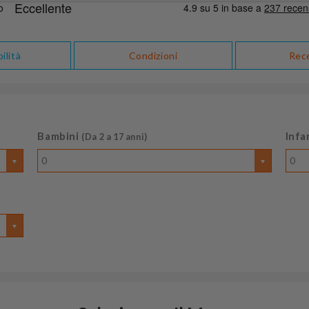
ilità
Condizioni
Rec
Bambini
Infa
(Da 2 a 17 anni)
0
0