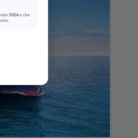
osto 2026
e che
nsito.