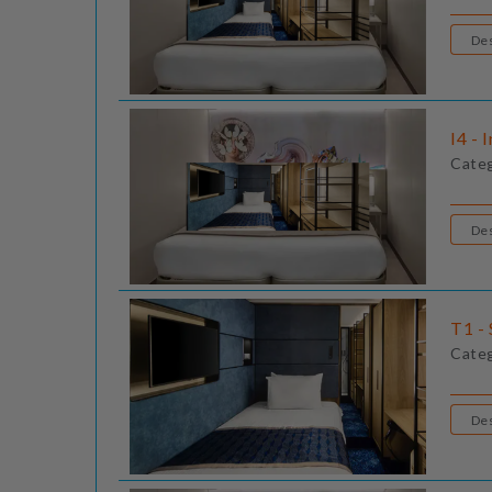
I4 - 
Cate
T1 -
Cate