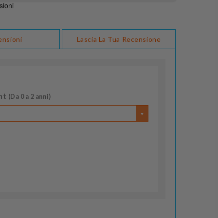
ensioni
Lascia La Tua Recensione
nt
(Da 0 a 2 anni)