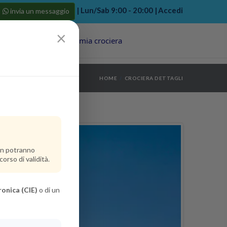
| Lun/Sab 9:00 - 20:00 |
Accedi
invia un messaggio
×
Porti
Last Minute
La mia crociera
my bookings
>
HOME
CROCIERA DETTAGLI
log out
>
non potranno
orso di validità.
ronica (CIE)
o di un