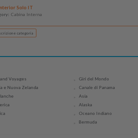
Interior Solo IT
gory:
Cabina Interna
Descrizione categoria
and Voyages
Giri del Mondo
ia e Nuova Zelanda
Canale di Panama
tlanche
Asia
erica
Alaska
ica
Oceano Indiano
Bermuda