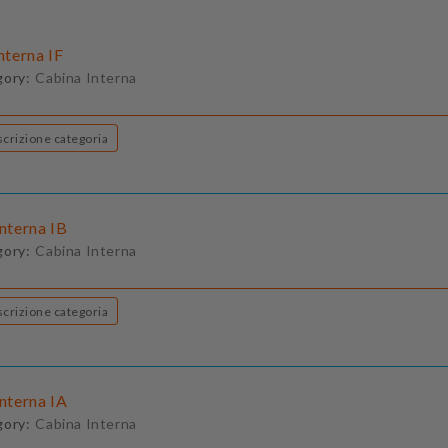
Interna IF
gory:
Cabina Interna
Descrizione categoria
Interna IB
gory:
Cabina Interna
Descrizione categoria
Interna IA
gory:
Cabina Interna