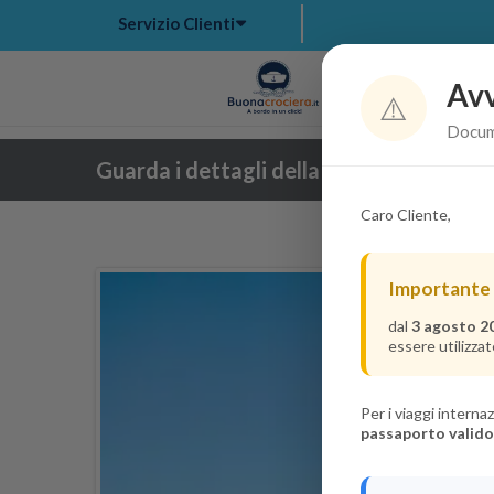
Servizio Clienti
Avv
Hom
⚠️
Docume
Guarda i dettagli della crociera
Caro Cliente,
Importante
dal
3 agosto 2
essere utilizzat
Per i viaggi intern
passaporto valido