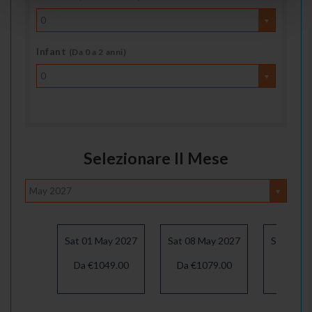
0
Infant
(Da 0 a 2 anni)
0
Selezionare Il Mese
May 2027
Sat 01 May 2027
Sat 08 May 2027
Sat 15 M
Da €1049.00
Da €1079.00
Da €10