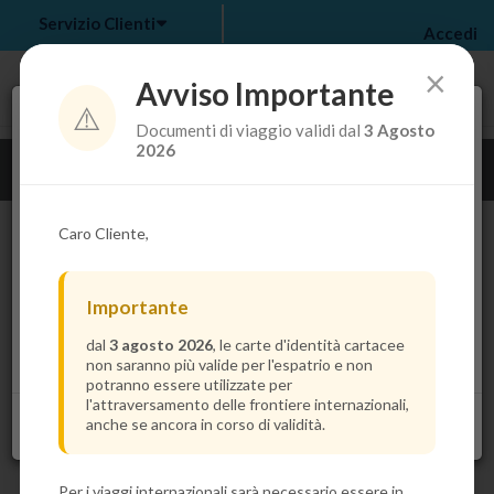
Servizio Clienti
Accedi
×
Avviso Importante
⚠️
Tra pochi secondi troverai il prezzo più basso per la
Documenti di viaggio validi dal
3 Agosto
tua crociera.
my bookings
>
2026
Guarda i dettagli della crociera
log out
>
Caro Cliente,
Importante
dal
3 agosto 2026
, le carte d'identità cartacee
non saranno più valide per l'espatrio e non
potranno essere utilizzate per
l'attraversamento delle frontiere internazionali,
anche se ancora in corso di validità.
Per i viaggi internazionali sarà necessario essere in