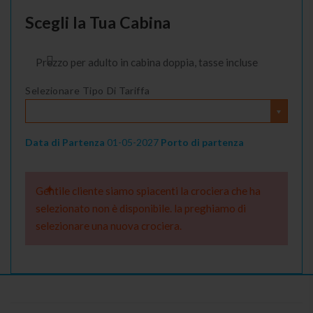
Scegli la Tua Cabina
Prezzo per adulto in cabina doppia, tasse incluse
Selezionare Tipo Di Tariffa
Data di Partenza
01-05-2027
Porto di partenza
Gentile cliente siamo spiacenti la crociera che ha
selezionato non è disponibile. la preghiamo di
selezionare una nuova crociera.