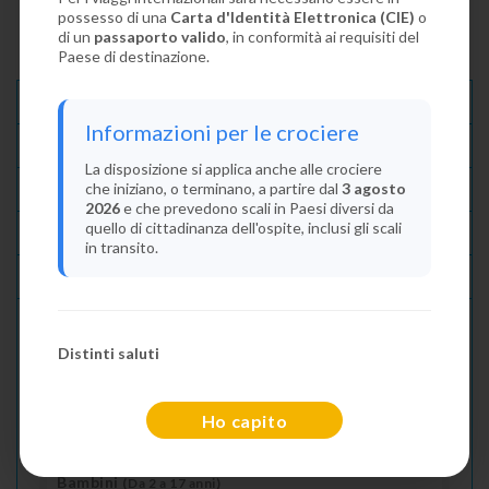
possesso di una
Carta d'Identità Elettronica (CIE)
o
di un
passaporto valido
, in conformità ai requisiti del
Paese di destinazione.
Descrizione E Itinerario
Informazioni per le crociere
Disponibilità
La disposizione si applica anche alle crociere
che iniziano, o terminano, a partire dal
3 agosto
Condizioni
2026
e che prevedono scali in Paesi diversi da
quello di cittadinanza dell'ospite, inclusi gli scali
Recensioni
in transito.
Lascia La Tua Recensione
Distinti saluti
Indica il numero dei passeggeri
Adulti
(Da 18 anni)
Ho capito
2
Bambini
(Da 2 a 17 anni)