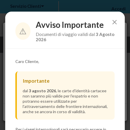
Servizio Clienti
Accedi
×
Avviso Importante
⚠️
Tra pochi secondi troverai il prezzo più basso per la
Documenti di viaggio validi dal
3 Agosto
tua crociera.
my bookings
>
2026
Guarda i dettagli della crociera
log out
>
Caro Cliente,
Importante
dal
3 agosto 2026
, le carte d'identità cartacee
non saranno più valide per l'espatrio e non
potranno essere utilizzate per
l'attraversamento delle frontiere internazionali,
anche se ancora in corso di validità.
Per i viaggi internazionali sarà necessario essere in