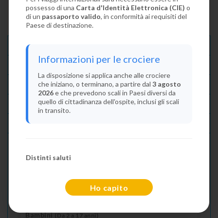
possesso di una
Carta d'Identità Elettronica (CIE)
o
di un
passaporto valido
, in conformità ai requisiti del
Paese di destinazione.
Descrizione E Itinerario
Informazioni per le crociere
Disponibilità
La disposizione si applica anche alle crociere
che iniziano, o terminano, a partire dal
3 agosto
Condizioni
2026
e che prevedono scali in Paesi diversi da
quello di cittadinanza dell'ospite, inclusi gli scali
Recensioni
in transito.
Lascia La Tua Recensione
Distinti saluti
Indica il numero dei passeggeri
Adulti
(Da 18 anni)
Ho capito
2
Bambini
(Da 2 a 17 anni)