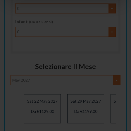
0
Infant
(Da 0 a 2 anni)
0
Selezionare Il Mese
May 2027
Sat 22 May 2027
Sat 29 May 2027
Sat 05 J
Da €1129.00
Da €1199.00
Da €12