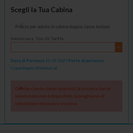
Scegli la Tua Cabina
Prezzo per adulto in cabina doppia, tasse incluse
Selezionare Tipo Di Tariffa
Data di Partenza
22-05-2027
Porto di partenza
Copenhagen (Danimarca)
Gentile cliente siamo spiacenti la crociera che ha
selezionato non è disponibile. la preghiamo di
selezionare una nuova crociera.