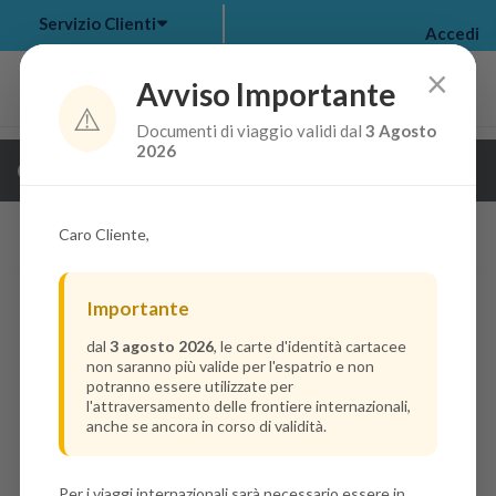
Servizio Clienti
Accedi
×
Avviso Importante
⚠️
Documenti di viaggio validi dal
3 Agosto
my bookings
>
2026
Guarda i dettagli della crociera
log out
>
Caro Cliente,
Importante
dal
3 agosto 2026
, le carte d'identità cartacee
non saranno più valide per l'espatrio e non
potranno essere utilizzate per
l'attraversamento delle frontiere internazionali,
anche se ancora in corso di validità.
Per i viaggi internazionali sarà necessario essere in