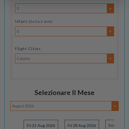
0
Infant
(Da 0 a 2 anni)
0
Flight Cities
Catania
Selezionare Il Mese
August 2026
Fri 21 Aug 2026
Fri 28 Aug 2026
Fri 04 Sep 