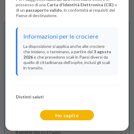
possesso di una
Carta d'Identità Elettronica (CIE)
o
di un
passaporto valido
, in conformità ai requisiti del
Paese di destinazione.
Descrizione E Itinerario
Informazioni per le crociere
Disponibilità
La disposizione si applica anche alle crociere
che iniziano, o terminano, a partire dal
3 agosto
Condizioni
2026
e che prevedono scali in Paesi diversi da
quello di cittadinanza dell'ospite, inclusi gli scali
Recensioni
in transito.
Lascia La Tua Recensione
Distinti saluti
Indica il numero dei passeggeri
Adulti
(Da 18 anni)
Ho capito
2
Bambini
(Da 2 a 17 anni)