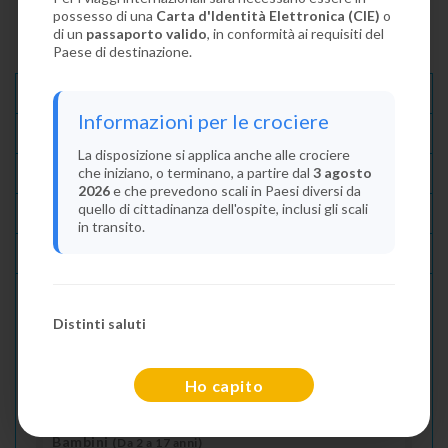
possesso di una
Carta d'Identità Elettronica (CIE)
o
di un
passaporto valido
, in conformità ai requisiti del
Paese di destinazione.
Descrizione E Itinerario
Informazioni per le crociere
Disponibilità
La disposizione si applica anche alle crociere
che iniziano, o terminano, a partire dal
3 agosto
Condizioni
2026
e che prevedono scali in Paesi diversi da
quello di cittadinanza dell'ospite, inclusi gli scali
Recensioni
in transito.
Lascia La Tua Recensione
Distinti saluti
Indica il numero dei passeggeri
Adulti
(Da 18 anni)
Ho capito
2
Bambini
(Da 2 a 17 anni)