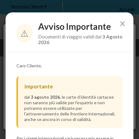
Servizio Clienti
Accedi
×
Avviso Importante
⚠️
Tra pochi secondi troverai il prezzo più basso per la
Documenti di viaggio validi dal
3 Agosto
tua crociera.
my bookings
>
2026
Guarda i dettagli della crociera
log out
>
Caro Cliente,
Importante
dal
3 agosto 2026
, le carte d'identità cartacee
non saranno più valide per l'espatrio e non
potranno essere utilizzate per
l'attraversamento delle frontiere internazionali,
anche se ancora in corso di validità.
Per i viaggi internazionali sarà necessario essere in