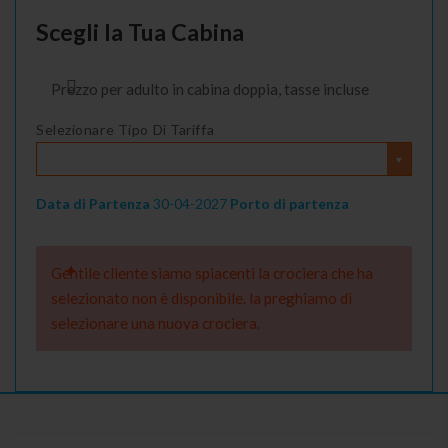
Scegli la Tua Cabina
Prezzo per adulto in cabina doppia, tasse incluse
Selezionare Tipo Di Tariffa
Data di Partenza
30-04-2027
Porto di partenza
Gentile cliente siamo spiacenti la crociera che ha
selezionato non è disponibile. la preghiamo di
selezionare una nuova crociera.