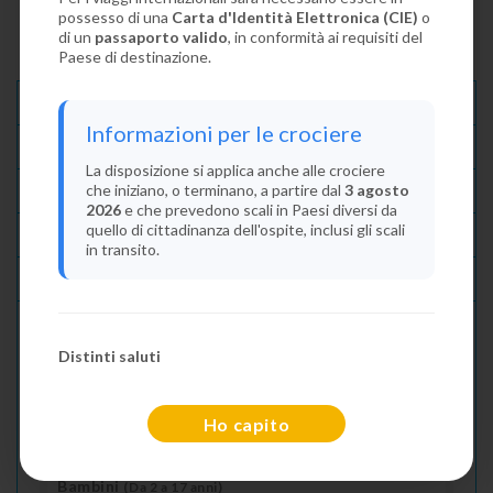
possesso di una
Carta d'Identità Elettronica (CIE)
o
di un
passaporto valido
, in conformità ai requisiti del
Paese di destinazione.
Descrizione E Itinerario
Informazioni per le crociere
Disponibilità
La disposizione si applica anche alle crociere
che iniziano, o terminano, a partire dal
3 agosto
Condizioni
2026
e che prevedono scali in Paesi diversi da
quello di cittadinanza dell'ospite, inclusi gli scali
Recensioni
in transito.
Lascia La Tua Recensione
Distinti saluti
Indica il numero dei passeggeri
Adulti
(Da 18 anni)
Ho capito
2
Bambini
(Da 2 a 17 anni)