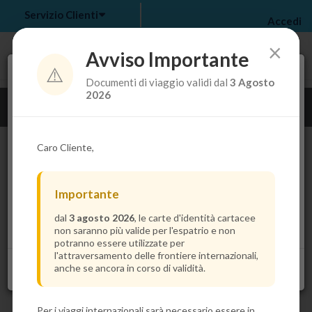
Servizio Clienti
Accedi
×
Avviso Importante
⚠️
Tra pochi secondi troverai il prezzo più basso per la
Documenti di viaggio validi dal
3 Agosto
tua crociera.
my bookings
>
2026
Guarda i dettagli della crociera
log out
>
Caro Cliente,
Importante
dal
3 agosto 2026
, le carte d'identità cartacee
non saranno più valide per l'espatrio e non
potranno essere utilizzate per
l'attraversamento delle frontiere internazionali,
anche se ancora in corso di validità.
Per i viaggi internazionali sarà necessario essere in