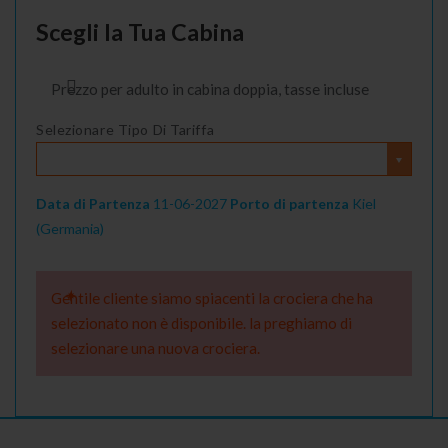
Scegli la Tua Cabina
Prezzo per adulto in cabina doppia, tasse incluse
Selezionare Tipo Di Tariffa
Data di Partenza
11-06-2027
Porto di partenza
Kiel
(Germania)
Gentile cliente siamo spiacenti la crociera che ha
selezionato non è disponibile. la preghiamo di
selezionare una nuova crociera.