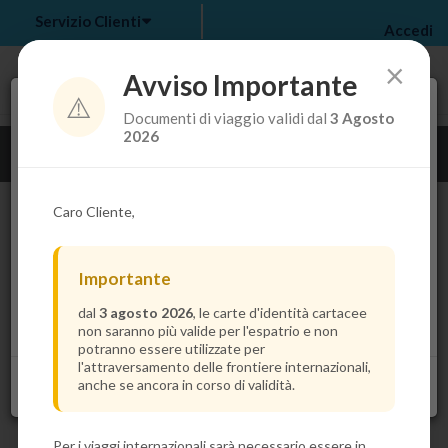
Servizio Clienti
Accedi
×
Avviso Importante
⚠️
Tra pochi secondi troverai il prezzo più basso per la
Documenti di viaggio validi dal
3 Agosto
tua crociera.
my bookings
>
2026
Guarda i dettagli della crociera
log out
>
Caro Cliente,
Importante
dal
3 agosto 2026
, le carte d'identità cartacee
non saranno più valide per l'espatrio e non
potranno essere utilizzate per
l'attraversamento delle frontiere internazionali,
anche se ancora in corso di validità.
Per i viaggi internazionali sarà necessario essere in