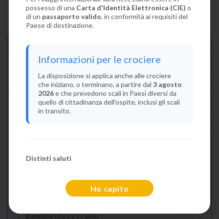
possesso di una
Carta d'Identità Elettronica (CIE)
o
di un
passaporto valido
, in conformità ai requisiti del
Paese di destinazione.
Descrizione E Itinerario
Informazioni per le crociere
Disponibilità
La disposizione si applica anche alle crociere
che iniziano, o terminano, a partire dal
3 agosto
Condizioni
2026
e che prevedono scali in Paesi diversi da
quello di cittadinanza dell'ospite, inclusi gli scali
Recensioni
in transito.
Lascia La Tua Recensione
Distinti saluti
Indica il numero dei passeggeri
Adulti
(Da 18 anni)
Ho capito
2
Bambini
(Da 2 a 17 anni)