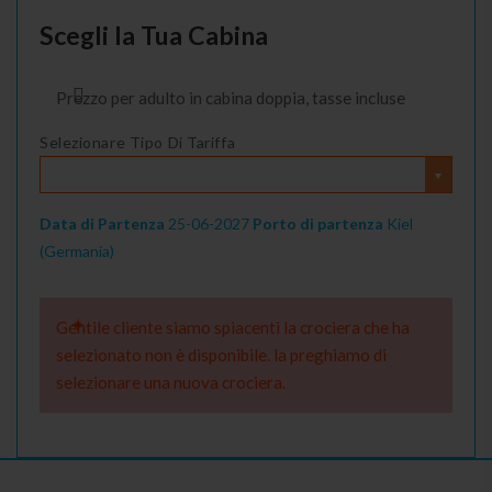
Scegli la Tua Cabina
Prezzo per adulto in cabina doppia, tasse incluse
Selezionare Tipo Di Tariffa
Data di Partenza
25-06-2027
Porto di partenza
Kiel
(Germania)
Gentile cliente siamo spiacenti la crociera che ha
selezionato non è disponibile. la preghiamo di
selezionare una nuova crociera.