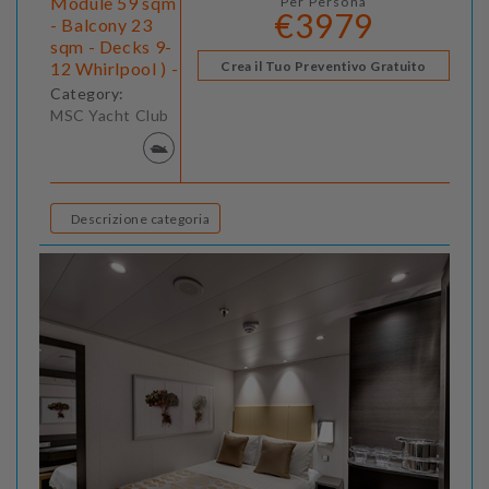
Module 59 sqm
Per Persona
€3979
- Balcony 23
sqm - Decks 9-
12 Whirlpool ) -
Crea il Tuo Preventivo Gratuito
Category:
MSC Yacht Club
Descrizione categoria