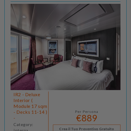
IR2 - Deluxe
Interior (
Module 17 sqm
- Decks 11-14 )
Per Persona
€889
-
Category:
Crea il Tuo Preventivo Gratuito
Interna