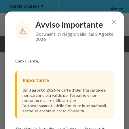
Servizio Clienti
Accedi
×
Avviso Importante
⚠️
Documenti di viaggio validi dal
3 Agosto
my bookings
>
2026
Guarda i dettagli della crociera
log out
>
Caro Cliente,
Importante
dal
3 agosto 2026
, le carte d'identità cartacee
non saranno più valide per l'espatrio e non
potranno essere utilizzate per
l'attraversamento delle frontiere internazionali,
anche se ancora in corso di validità.
Per i viaggi internazionali sarà necessario essere in