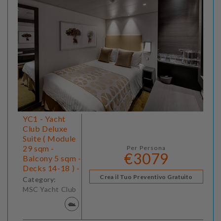
YC1 - Yacht
Club Deluxe
Suite ( Module
29 sqm -
Per Persona
€3079
Balcony 5 sqm -
Decks 14-18 ) -
Crea il Tuo Preventivo Gratuito
Category:
MSC Yacht Club