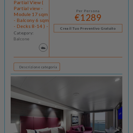
Partial View (
Partial view -
Per Persona
Module 17 sqm
€1289
- Balcony 6 sqm
- Decks 8-14 ) -
Crea il Tuo Preventivo Gratuito
Category:
Balcone
Descrizione categoria