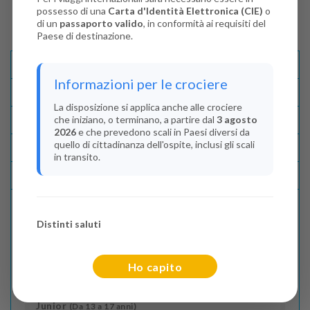
possesso di una
Carta d'Identità Elettronica (CIE)
o
di un
passaporto valido
, in conformità ai requisiti del
Paese di destinazione.
Descrizione E Itinerario
Informazioni per le crociere
Disponibilità
La disposizione si applica anche alle crociere
che iniziano, o terminano, a partire dal
3 agosto
Condizioni
2026
e che prevedono scali in Paesi diversi da
quello di cittadinanza dell'ospite, inclusi gli scali
Recensioni
in transito.
Lascia La Tua Recensione
Distinti saluti
Indica il numero dei passeggeri
Adulti
(Da 18 anni)
Ho capito
2
Junior
(Da 13 a 17 anni)