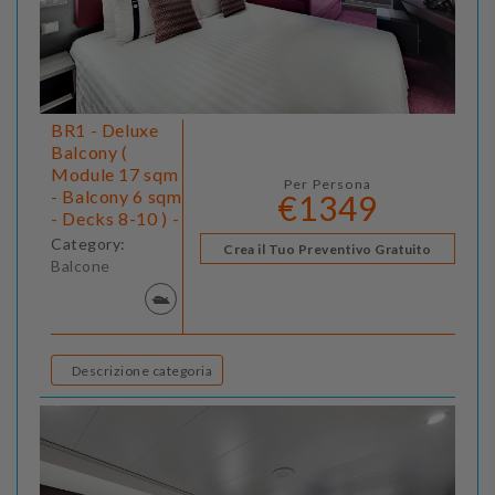
BR1 - Deluxe
Balcony (
Module 17 sqm
Per Persona
- Balcony 6 sqm
€1349
- Decks 8-10 ) -
Category:
Crea il Tuo Preventivo Gratuito
Balcone
Descrizione categoria