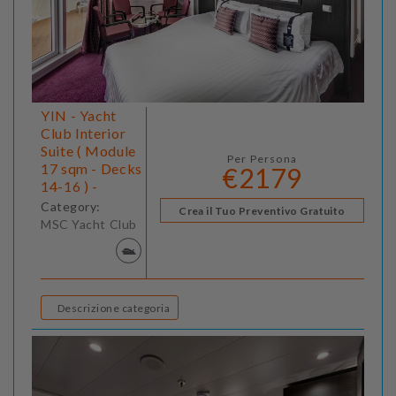
YIN - Yacht
Club Interior
Suite ( Module
Per Persona
17 sqm - Decks
€2179
14-16 ) -
Category:
Crea il Tuo Preventivo Gratuito
MSC Yacht Club
Descrizione categoria