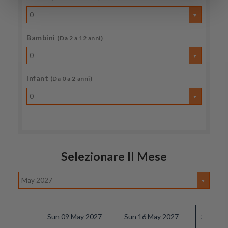
0
Bambini
(Da 2 a 12 anni)
0
Infant
(Da 0 a 2 anni)
0
Selezionare Il Mese
May 2027
Sun 09 May 2027
Sun 16 May 2027
Sun 23 