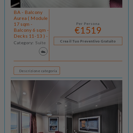
BA - Balcony
Aurea ( Module
17 sqm -
Per Persona
€1519
Balcony 6 sqm -
Decks 11-13 ) -
Crea il Tuo Preventivo Gratuito
Category:
Suite
Descrizione categoria