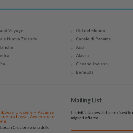
and Voyages
Giri del Mondo
ia e Nuova Zelanda
Canale di Panama
tlanche
Asia
erica
Alaska
ica
Oceano Indiano
Bermuda
Mailing List
ribbean Crociere – Vacanze
Iscriviti alla newsletter e ricevi le
narie tra Lusso, Avventura e
migliori offerte
one
ibbean Crociere è una delle
 di navigazione più apprezzate al