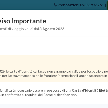
Prenotazioni
09351976261
|
iso Importante
e
Chi Siamo
Offerte Crociere
Crociere Destinazioni
Crociere 
nti di viaggio validi dal
3 Agosto 2026
026
, le carte d'identità cartacee non saranno più valide per l'espatrio e 
e per l'attraversamento delle frontiere internazionali, anche se ancora in c
azionali sarà necessario essere in possesso di una
Carta d'Identità Elett
, in conformità ai requisiti del Paese di destinazione.