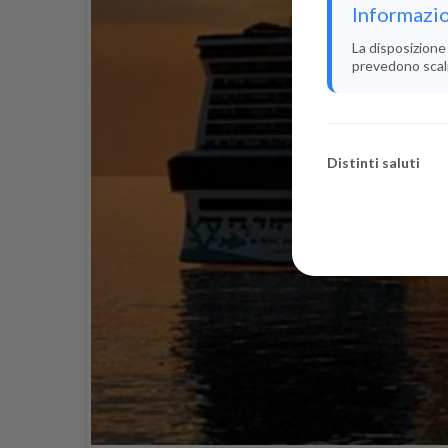
Informazio
La disposizione 
prevedono scali i
Distinti saluti