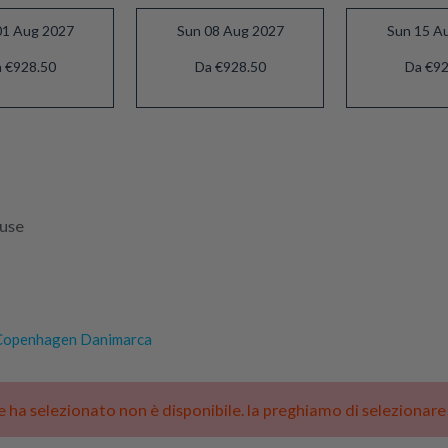
01 Aug 2027
Sun 08 Aug 2027
Sun 15 A
 €928.50
Da €928.50
Da €92
luse
openhagen Danimarca
he ha selezionato non è disponibile. la preghiamo di selezionar