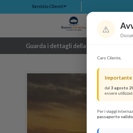
Servizio Clienti
Avv
Hom
⚠️
Docume
Guarda i dettagli della crociera
Caro Cliente,
Importante
dal
3 agosto 2
essere utilizzat
Per i viaggi intern
passaporto valido