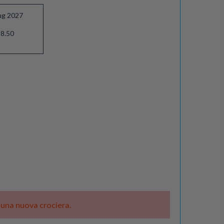
ug 2027
8.50
e una nuova crociera.