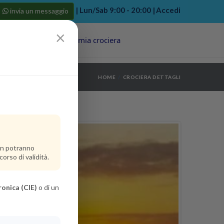
| Lun/Sab 9:00 - 20:00 |
Accedi
invia un messaggio
×
Porti
Last Minute
La mia crociera
my bookings
>
HOME
CROCIERA DETTAGLI
log out
>
non potranno
orso di validità.
ronica (CIE)
o di un