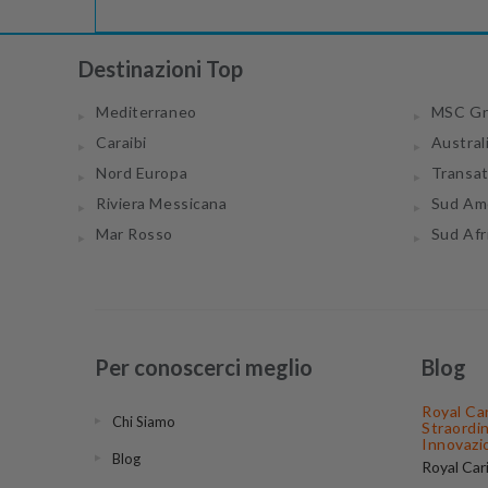
Destinazioni Top
Mediterraneo
MSC Gr
Caraibi
Austral
Nord Europa
Transa
Riviera Messicana
Sud Am
Mar Rosso
Sud Afr
Per conoscerci meglio
Blog
Royal Ca
Chi Siamo
Straordi
Innovazi
Blog
Royal Car
compagnie