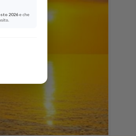
osto 2026
e che
nsito.