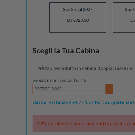
Sun 25 Jul 2027
Sun 
Da €928.50
Da
Sun 22 Aug 2027
Scegli la Tua Cabina
Da €883.50
Prezzo per adulto in cabina doppia, tasse inc
Selezionare Tipo Di Tariffa
PREZZO BASE
Data di Partenza
25-07-2027
Porto di partenza
C
Gentile cliente siamo spiacenti la crociera c