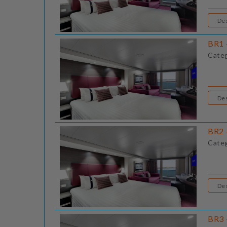
BR1 
Cate
BR2 
Cate
BR3 