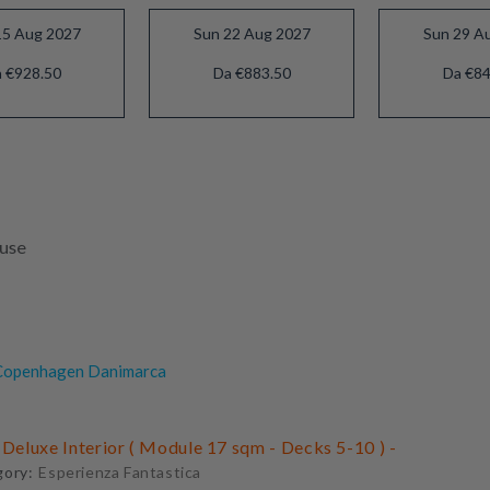
15 Aug 2027
Sun 22 Aug 2027
Sun 29 A
 €928.50
Da €883.50
Da €84
luse
openhagen Danimarca
 Deluxe Interior ( Module 17 sqm - Decks 5-10 ) -
gory:
Esperienza Fantastica