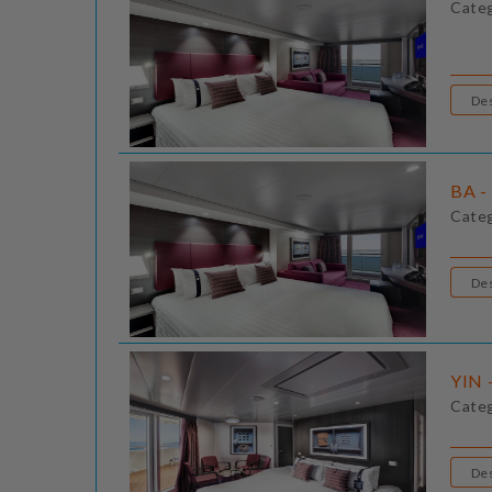
Cate
BA -
Cate
YIN -
Cate