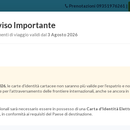
Prenotazioni
09351976261
|
iso Importante
e
Chi Siamo
Offerte Crociere
Crociere Destinazioni
Crociere 
nti di viaggio validi dal
3 Agosto 2026
026
, le carte d'identità cartacee non saranno più valide per l'espatrio e 
e per l'attraversamento delle frontiere internazionali, anche se ancora in c
azionali sarà necessario essere in possesso di una
Carta d'Identità Elett
, in conformità ai requisiti del Paese di destinazione.