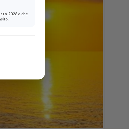
osto 2026
e che
nsito.