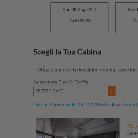
Sun 08 Aug 2027
Sun 
Da €928.50
Da
Sun 05 Sep 2027
Scegli la Tua Cabina
Da €823.50
Prezzo per adulto in cabina doppia, tasse inc
Selezionare Tipo Di Tariffa
PREZZO BASE
Data di Partenza
08-08-2027
Porto di partenza
C
IR1 -
Cate