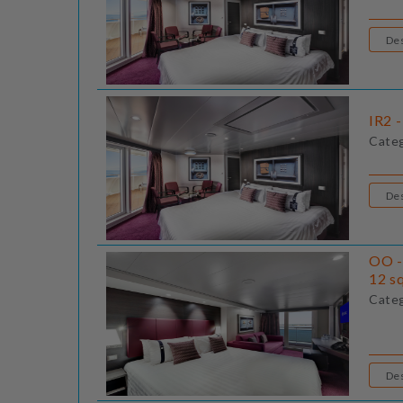
IR2 -
Cate
OO -
12 sq
Cate