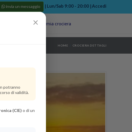
| Lun/Sab 9:00 - 20:00 |
Accedi
invia un messaggio
×
Porti
Last Minute
La mia crociera
my bookings
>
HOME
CROCIERA DETTAGLI
log out
>
non potranno
orso di validità.
ronica (CIE)
o di un