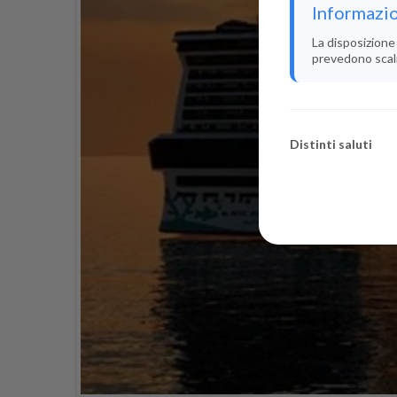
Informazio
La disposizione 
prevedono scali i
Distinti saluti