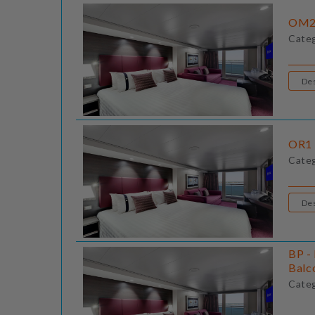
OM2 
Cate
OR1 
Cate
BP - 
Balc
Cate