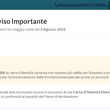
Prenotazioni
09351976261
|
iso Importante
e
Chi Siamo
Offerte Crociere
Crociere Destinazioni
Crociere 
nti di viaggio validi dal
3 Agosto 2026
026
, le carte d'identità cartacee non saranno più valide per l'espatrio e 
e per l'attraversamento delle frontiere internazionali, anche se ancora in c
azionali sarà necessario essere in possesso di una
Carta d'Identità Elett
, in conformità ai requisiti del Paese di destinazione.