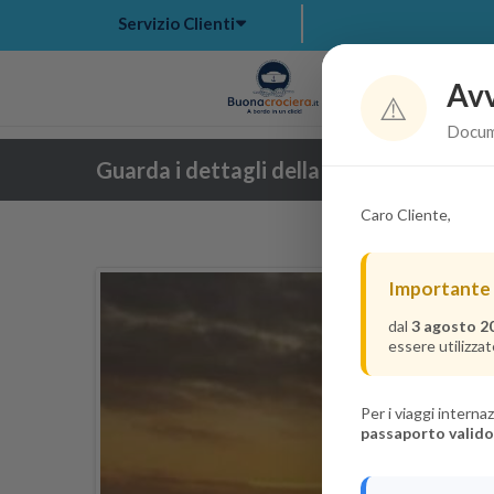
Servizio Clienti
Avv
Hom
⚠️
Docume
Guarda i dettagli della crociera
Caro Cliente,
Importante
dal
3 agosto 2
essere utilizzat
Per i viaggi intern
passaporto valido