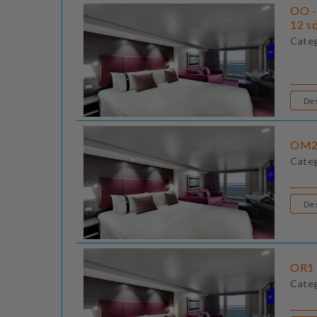
OO -
12 sq
Cate
OM2 
Cate
OR1 
Cate