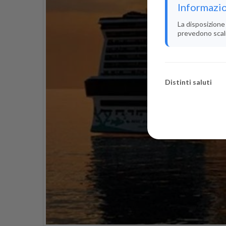
Informazio
La disposizione 
prevedono scali i
Distinti saluti