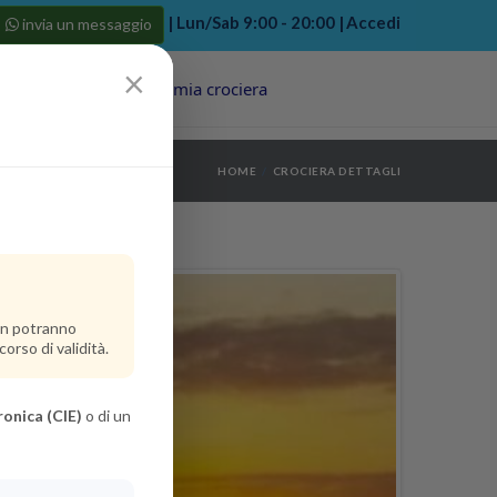
| Lun/Sab 9:00 - 20:00 |
Accedi
invia un messaggio
×
Porti
Last Minute
La mia crociera
my bookings
>
HOME
CROCIERA DETTAGLI
log out
>
non potranno
orso di validità.
ronica (CIE)
o di un