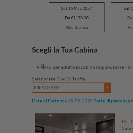
Sat 15 May 2027
Sat 
Da €1173.00
Da
Volo Incluso
Vo
Sat 29 May 2027
Scegli la Tua Cabina
Da €1078.50
Volo Incluso
Prezzo per adulto in cabina doppia, tasse inc
Selezionare Tipo Di Tariffa
PREZZO BASE
Data di Partenza
15-05-2027
Porto di partenza
K
IB - 
Cate