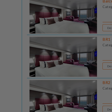
Balc
Cate
BR1 
Cate
BR2 
Cate