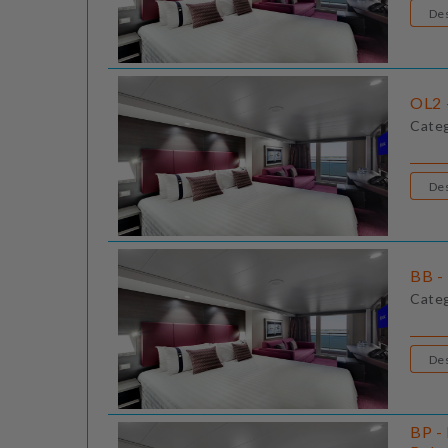
OL2 
Cate
BB - 
Cate
BP - 