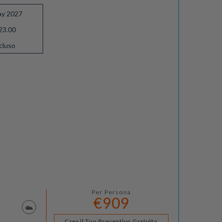
ay 2027
23.00
cluso
Per Persona
€909
Crea il Tuo Preventivo Gratuito