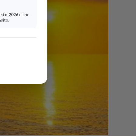
osto 2026
e che
nsito.