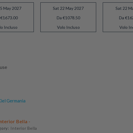
15 May 2027
Sat 22 May 2027
Sat 22 M
 €1673.00
Da €1078.50
Da €16
lo Incluso
Volo Incluso
Volo In
luse
iel Germania
Interior Bella -
gory:
Interior Bella