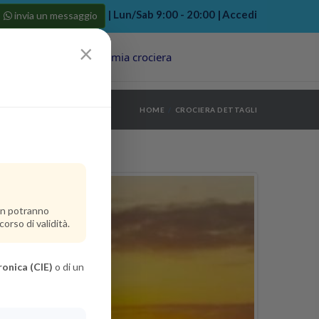
| Lun/Sab 9:00 - 20:00 |
Accedi
invia un messaggio
×
Porti
Last Minute
La mia crociera
my bookings
>
HOME
CROCIERA DETTAGLI
log out
>
non potranno
orso di validità.
ronica (CIE)
o di un