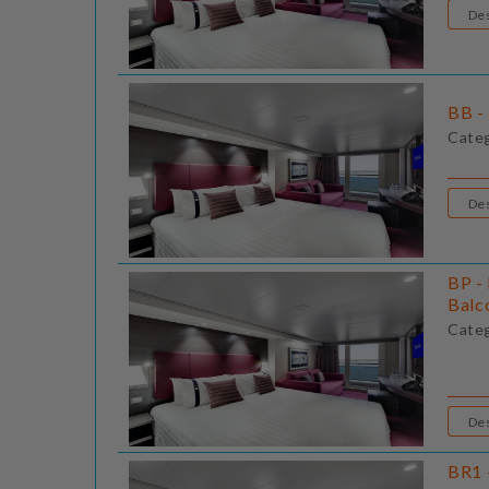
BB - 
Cate
BP - 
Balc
Cate
BR1 