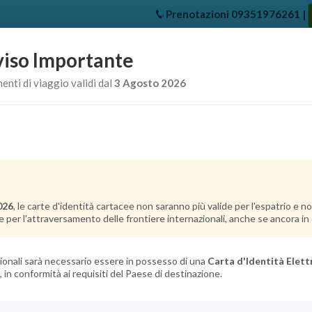
Prenotazioni
09351976261
|
iso Importante
e
Chi Siamo
Offerte Crociere
Crociere Destinazioni
Crociere 
nti di viaggio validi dal
3 Agosto 2026
026
, le carte d'identità cartacee non saranno più valide per l'espatrio e 
e per l'attraversamento delle frontiere internazionali, anche se ancora in c
azionali sarà necessario essere in possesso di una
Carta d'Identità Elett
, in conformità ai requisiti del Paese di destinazione.