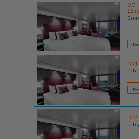
OO -
12 sq
Cate
OR1 
Cate
OL2 
Cate