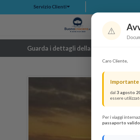
Servizio Clienti
Avv
Hom
⚠️
Docume
Guarda i dettagli della crociera
Caro Cliente,
Importante
dal
3 agosto 2
essere utilizzat
Per i viaggi intern
passaporto valido