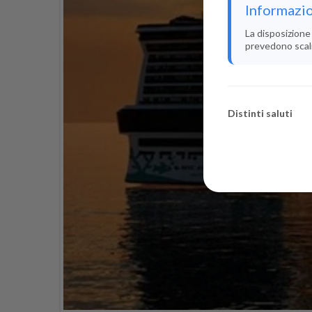
Informazio
La disposizione 
prevedono scali i
Distinti saluti