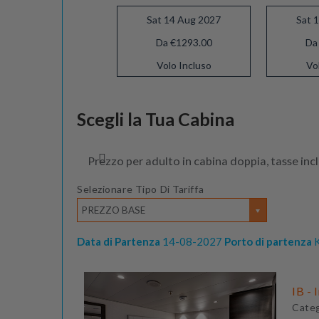
Sat 14 Aug 2027
Sat 
Da €1293.00
Da
Volo Incluso
Vo
Sat 28 Aug 2027
Scegli la Tua Cabina
Da €1133.00
Volo Incluso
Prezzo per adulto in cabina doppia, tasse inc
Selezionare Tipo Di Tariffa
PREZZO BASE
Data di Partenza
14-08-2027
Porto di partenza
K
IB - 
Cate