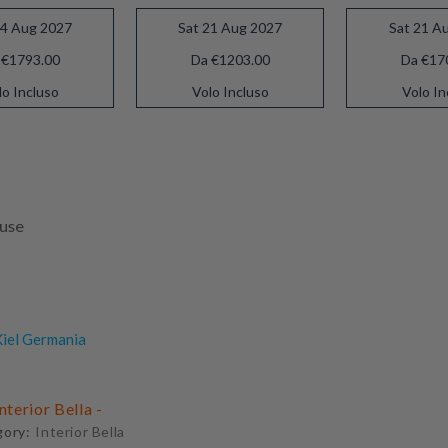
14 Aug 2027
Sat 21 Aug 2027
Sat 21 A
 €1793.00
Da €1203.00
Da €17
lo Incluso
Volo Incluso
Volo In
luse
iel Germania
Interior Bella -
gory:
Interior Bella