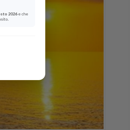
osto 2026
e che
nsito.