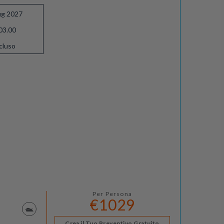
ug 2027
03.00
cluso
Per Persona
€1029
Crea il Tuo Preventivo Gratuito