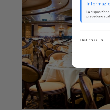
Informazio
La disposizione 
prevedono scali i
Distinti saluti