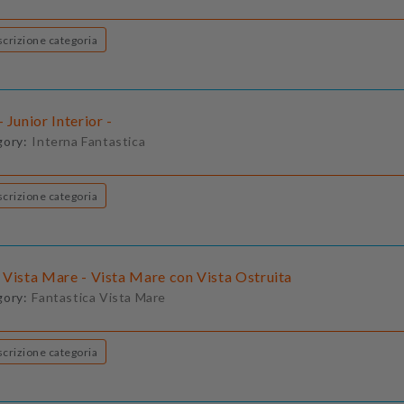
Descrizione categoria
 Junior Interior -
gory:
Interna Fantastica
Descrizione categoria
 Vista Mare - Vista Mare con Vista Ostruita
gory:
Fantastica Vista Mare
Descrizione categoria