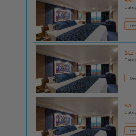
BR2 
Cate
BL1 
Cate
BA -
Cate