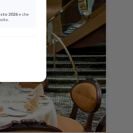
osto 2026
e che
nsito.