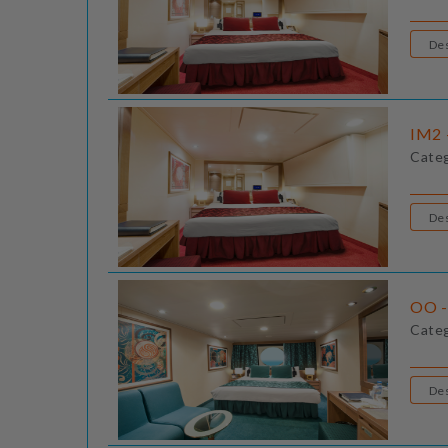
IM2 -
Cate
OO -
Cate