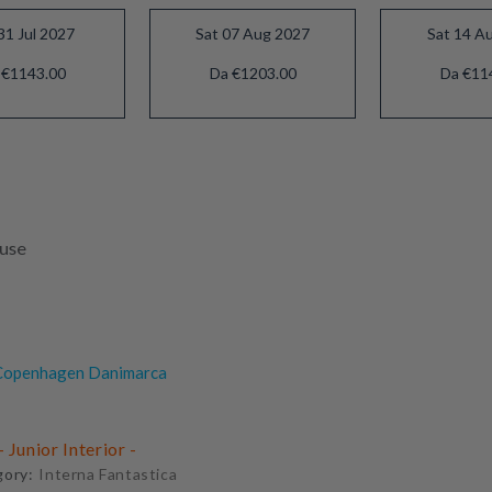
31 Jul 2027
Sat 07 Aug 2027
Sat 14 A
 €1143.00
Da €1203.00
Da €11
luse
openhagen Danimarca
 Junior Interior -
gory:
Interna Fantastica