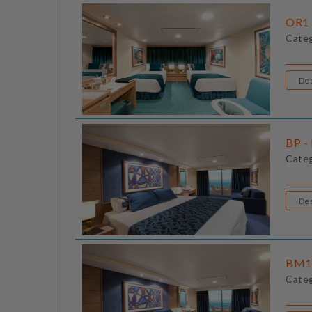
OR1 
Cate
BP - 
Cate
BM1 
Cate