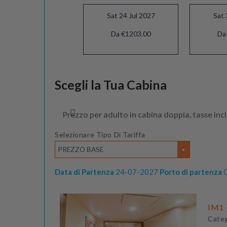
Sat 24 Jul 2027
Sat 
Da €1203.00
Da
Sat 21 Aug 2027
Scegli la Tua Cabina
Da €1143.00
Prezzo per adulto in cabina doppia, tasse inc
Selezionare Tipo Di Tariffa
PREZZO BASE
Data di Partenza
24-07-2027
Porto di partenza
C
IM1 -
Cate