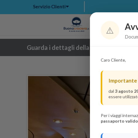
Servizio Clienti
Avv
Hom
⚠️
Docume
Guarda i dettagli della crociera
Caro Cliente,
Importante
dal
3 agosto 2
essere utilizzat
Per i viaggi intern
passaporto valido