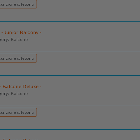
Descrizione categoria
- Junior Balcony -
gory:
Balcone
Descrizione categoria
- Balcone Deluxe -
gory:
Balcone
Descrizione categoria