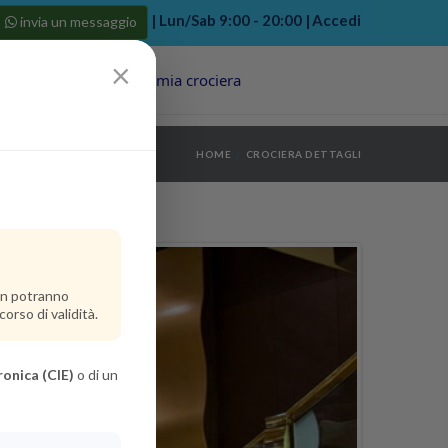
| Lun/Sab 9:00 - 20:00 |
Accedi
invia un messaggio
×
Porti
Last Minute
La mia crociera
my bookings
>
HOME
CROCIERA DETTAGLI
log out
>
non potranno
orso di validità.
ronica (CIE)
o di un