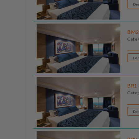
BM2 
Cate
BR1 
Cate