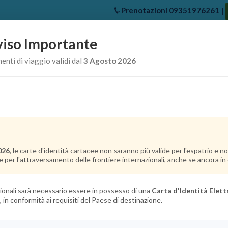
Prenotazioni
09351976261
|
iso Importante
e
Chi Siamo
Offerte Crociere
Crociere Destinazioni
Crociere 
nti di viaggio validi dal
3 Agosto 2026
026
, le carte d'identità cartacee non saranno più valide per l'espatrio e 
e per l'attraversamento delle frontiere internazionali, anche se ancora in c
azionali sarà necessario essere in possesso di una
Carta d'Identità Elett
, in conformità ai requisiti del Paese di destinazione.