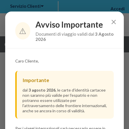
Servizio Clienti
Accedi
×
Avviso Importante
⚠️
Documenti di viaggio validi dal
3 Agosto
my bookings
>
2026
Guarda i dettagli della crociera
log out
>
Caro Cliente,
Importante
dal
3 agosto 2026
, le carte d'identità cartacee
non saranno più valide per l'espatrio e non
potranno essere utilizzate per
l'attraversamento delle frontiere internazionali,
anche se ancora in corso di validità.
Per i viaggi internazionali sarà necessario essere in