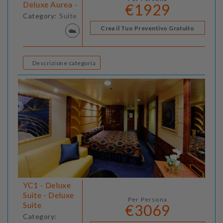
Deluxe Aurea -
€1929
Category:
Suite
Crea il Tuo Preventivo Gratuito
Descrizione categoria
YC1 - Deluxe
Suite - Deluxe
Per Persona
Suite
€3069
Category: