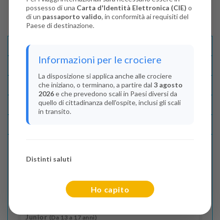
possesso di una
Carta d'Identità Elettronica (CIE)
o
di un
passaporto valido
, in conformità ai requisiti del
Paese di destinazione.
Descrizione E Itinerario
Informazioni per le crociere
Disponibilità
La disposizione si applica anche alle crociere
che iniziano, o terminano, a partire dal
3 agosto
Condizioni
2026
e che prevedono scali in Paesi diversi da
quello di cittadinanza dell'ospite, inclusi gli scali
Recensioni
in transito.
Lascia La Tua Recensione
Distinti saluti
Indica il numero dei passeggeri
Adulti
(Da 18 anni)
Ho capito
2
Junior
(Da 13 a 17 anni)