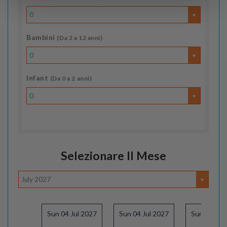
0
Bambini
(Da 2 a 12 anni)
0
Infant
(Da 0 a 2 anni)
0
Selezionare Il Mese
July 2027
Sun 04 Jul 2027
Sun 04 Jul 2027
Sun 11 Jul