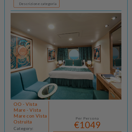
Descrizione categoria
OO - Vista
Mare - Vista
Mare con Vista
Per Persona
Ostruita
€1049
Category: