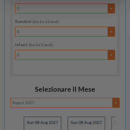
0
Bambini
(Da 2 a 12 anni)
0
Infant
(Da 0 a 2 anni)
0
Selezionare Il Mese
August 2027
Sun 08 Aug 2027
Sun 08 Aug 2027
Sun 15 