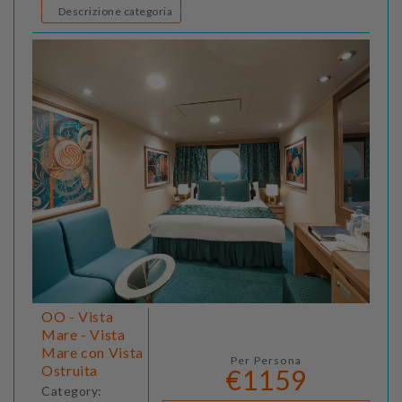
Descrizione categoria
OO - Vista
Mare - Vista
Mare con Vista
Per Persona
Ostruita
€1159
Category: