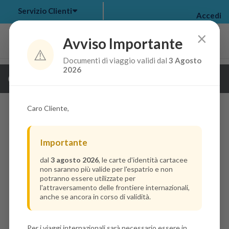
Servizio Clienti
Accedi
×
Avviso Importante
⚠️
Documenti di viaggio validi dal
3 Agosto
my bookings
>
2026
Guarda i dettagli della crociera
log out
>
Caro Cliente,
Importante
dal
3 agosto 2026
, le carte d'identità cartacee
non saranno più valide per l'espatrio e non
potranno essere utilizzate per
l'attraversamento delle frontiere internazionali,
anche se ancora in corso di validità.
Per i viaggi internazionali sarà necessario essere in