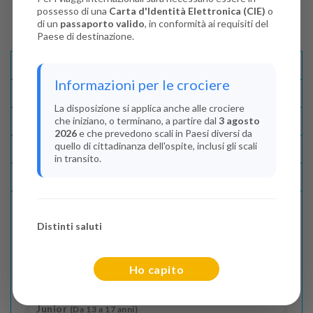
possesso di una
Carta d'Identità Elettronica (CIE)
o
di un
passaporto valido
, in conformità ai requisiti del
Paese di destinazione.
Descrizione E Itinerario
Informazioni per le crociere
Disponibilità
La disposizione si applica anche alle crociere
che iniziano, o terminano, a partire dal
3 agosto
Condizioni
2026
e che prevedono scali in Paesi diversi da
quello di cittadinanza dell'ospite, inclusi gli scali
Recensioni
in transito.
Lascia La Tua Recensione
Distinti saluti
Indica il numero dei passeggeri
Adulti
(Da 18 anni)
Ho capito
2
Junior
(Da 13 a 17 anni)