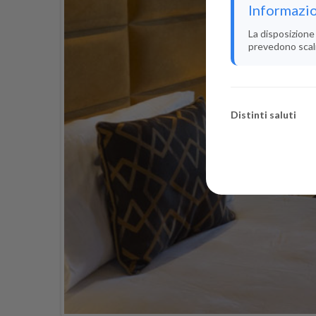
Informazio
La disposizione 
prevedono scali i
Distinti saluti