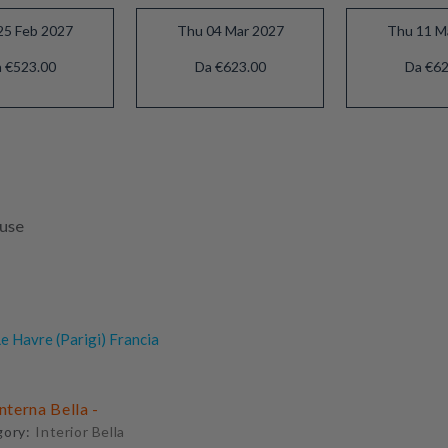
25 Feb 2027
Thu 04 Mar 2027
Thu 11 M
 €523.00
Da €623.00
Da €62
luse
e Havre (Parigi) Francia
Interna Bella -
gory:
Interior Bella