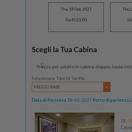
Thu 18 Feb 2027
Thu 
Da €523.00
Da
Thu 18 Mar 2027
Scegli la Tua Cabina
Da €683.00
Prezzo per adulto in cabina doppia, tasse inc
Selezionare Tipo Di Tariffa
PREZZO BASE
Data di Partenza
18-02-2027
Porto di partenza
L
IB - 
Cate