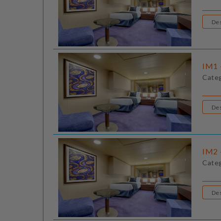
IM1 -
Cate
IM2 -
Cate