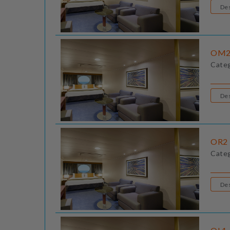
OM2 
Cate
OR2 
Cate