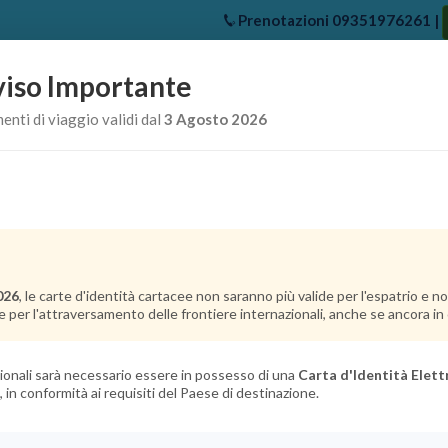
Prenotazioni
09351976261
|
iso Importante
e
Chi Siamo
Offerte Crociere
Crociere Destinazioni
Crociere 
nti di viaggio validi dal
3 Agosto 2026
026
, le carte d'identità cartacee non saranno più valide per l'espatrio e 
e per l'attraversamento delle frontiere internazionali, anche se ancora in c
azionali sarà necessario essere in possesso di una
Carta d'Identità Elett
, in conformità ai requisiti del Paese di destinazione.