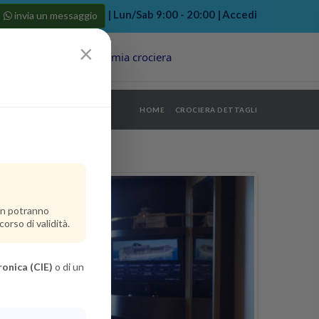
| Lun/Sab 9:00 - 20:00 |
Accedi
invia un messaggio
×
Porti
Last Minute
La mia crociera
my bookings
>
HOME
CROCIERA DETTAGLI
log out
>
non potranno
orso di validità.
ronica (CIE)
o di un