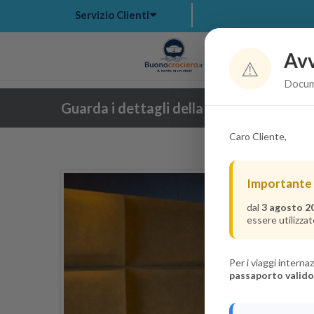
Servizio Clienti
Avv
Hom
⚠️
Docume
Guarda i dettagli della crociera
Caro Cliente,
Importante
dal
3 agosto 2
essere utilizzat
Per i viaggi intern
passaporto valido