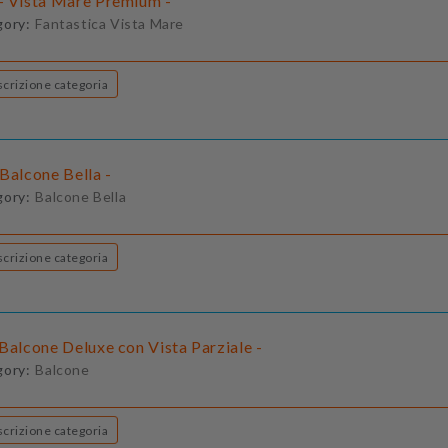
- Vista Mare Premium -
gory:
Fantastica Vista Mare
Descrizione categoria
Balcone Bella -
gory:
Balcone Bella
Descrizione categoria
Balcone Deluxe con Vista Parziale -
gory:
Balcone
Descrizione categoria