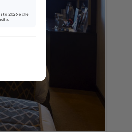
osto 2026
e che
nsito.