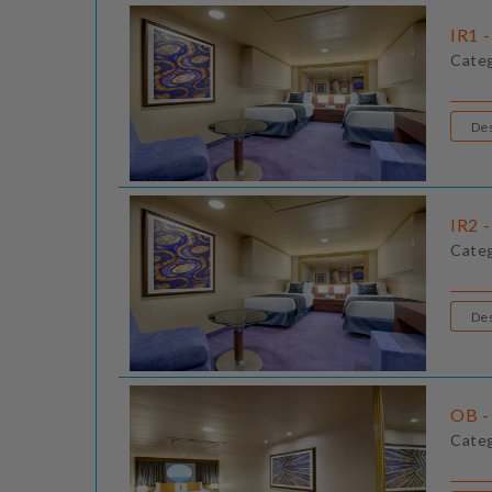
IR1 -
Cate
IR2 -
Cate
OB - 
Cate