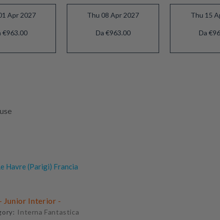
01 Apr 2027
Thu 08 Apr 2027
Thu 15 A
 €963.00
Da €963.00
Da €96
luse
e Havre (Parigi) Francia
 Junior Interior -
gory:
Interna Fantastica