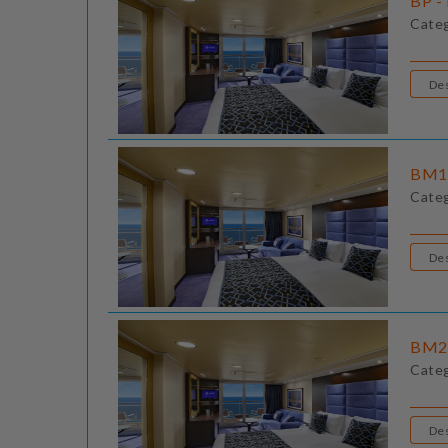
BP - 
Cate
BM1 
Cate
BM2 
Cate