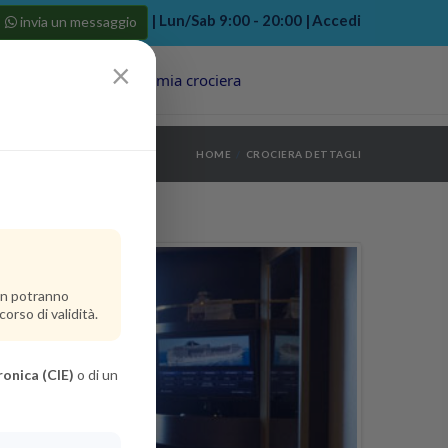
| Lun/Sab 9:00 - 20:00 |
Accedi
invia un messaggio
×
Porti
Last Minute
La mia crociera
my bookings
>
HOME
CROCIERA DETTAGLI
log out
>
non potranno
orso di validità.
ronica (CIE)
o di un