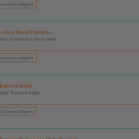
Descrizione categoria
- Vista Mare Premium -
gory:
Fantastica Vista Mare
Descrizione categoria
Balcone Bella -
gory:
Balcone Bella
Descrizione categoria