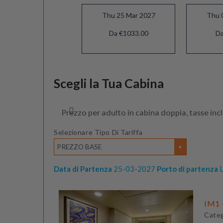
Thu 25 Mar 2027
Thu 
Da €1033.00
Da
Mon 25 Oct 2027
Scegli la Tua Cabina
Da €873.00
Prezzo per adulto in cabina doppia, tasse inc
Selezionare Tipo Di Tariffa
PREZZO BASE
Data di Partenza
25-03-2027
Porto di partenza
L
IM1 -
Cate