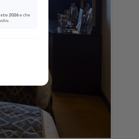
osto 2026
e che
nsito.