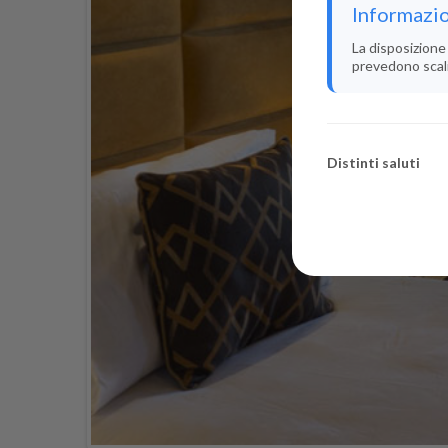
Informazio
La disposizione 
prevedono scali i
Distinti saluti