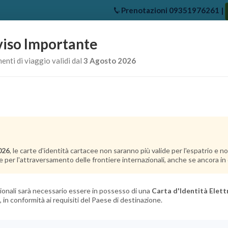
Prenotazioni
09351976261
|
iso Importante
e
Chi Siamo
Offerte Crociere
Crociere Destinazioni
Crociere 
nti di viaggio validi dal
3 Agosto 2026
026
, le carte d'identità cartacee non saranno più valide per l'espatrio e 
e per l'attraversamento delle frontiere internazionali, anche se ancora in c
azionali sarà necessario essere in possesso di una
Carta d'Identità Elett
, in conformità ai requisiti del Paese di destinazione.