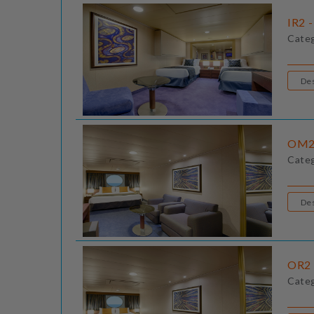
IR2 -
Cate
OM2 
Cate
OR2 
Cate