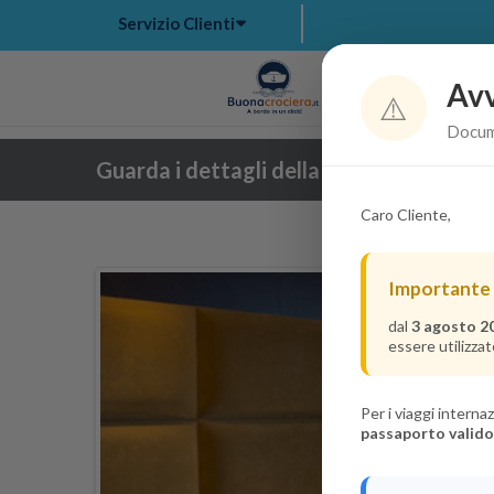
Servizio Clienti
Avv
Hom
⚠️
Docume
Guarda i dettagli della crociera
Caro Cliente,
Importante
dal
3 agosto 2
essere utilizzat
Per i viaggi intern
passaporto valido