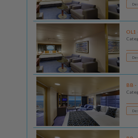
OL1 
Cate
BB - 
Cate