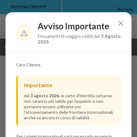
Servizio Clienti
Accedi
×
Avviso Importante
⚠️
Documenti di viaggio validi dal
3 Agosto
my bookings
>
2026
Guarda i dettagli della crociera
log out
>
Caro Cliente,
Importante
dal
3 agosto 2026
, le carte d'identità cartacee
non saranno più valide per l'espatrio e non
potranno essere utilizzate per
l'attraversamento delle frontiere internazionali,
anche se ancora in corso di validità.
Per i viaggi internazionali sarà necessario essere in