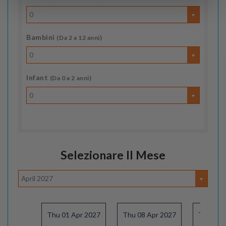
0
Bambini
(Da 2 a 12 anni)
0
Infant
(Da 0 a 2 anni)
0
Selezionare Il Mese
April 2027
Thu 01 Apr 2027
Thu 08 Apr 2027
Thu 15 