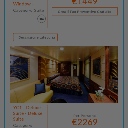
€1449
Window -
Category:
Suite
Crea il Tuo Preventivo Gratuito
Descrizione categoria
YC1 - Deluxe
Suite - Deluxe
Per Persona
Suite
€2269
Category: