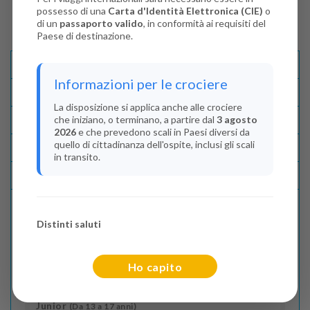
possesso di una
Carta d'Identità Elettronica (CIE)
o
di un
passaporto valido
, in conformità ai requisiti del
Paese di destinazione.
Descrizione E Itinerario
Informazioni per le crociere
Disponibilità
La disposizione si applica anche alle crociere
che iniziano, o terminano, a partire dal
3 agosto
Condizioni
2026
e che prevedono scali in Paesi diversi da
quello di cittadinanza dell'ospite, inclusi gli scali
Recensioni
in transito.
Lascia La Tua Recensione
Distinti saluti
Indica il numero dei passeggeri
Adulti
(Da 18 anni)
Ho capito
2
Junior
(Da 13 a 17 anni)