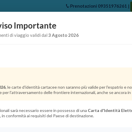
Prenotazioni
09351976261
|
iso Importante
e
Chi Siamo
Offerte Crociere
Crociere Destinazioni
Crociere 
nti di viaggio validi dal
3 Agosto 2026
026
, le carte d'identità cartacee non saranno più valide per l'espatrio e 
e per l'attraversamento delle frontiere internazionali, anche se ancora in c
azionali sarà necessario essere in possesso di una
Carta d'Identità Elett
, in conformità ai requisiti del Paese di destinazione.