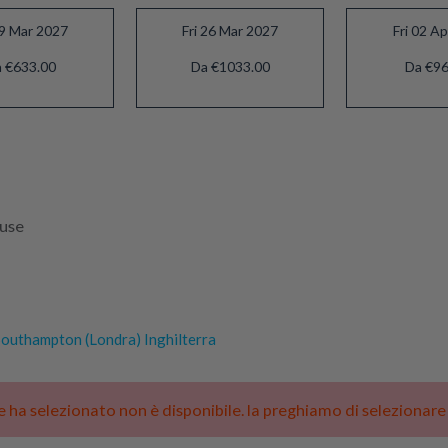
19 Mar 2027
Fri 26 Mar 2027
Fri 02 A
 €633.00
Da €1033.00
Da €96
luse
outhampton (Londra) Inghilterra
he ha selezionato non è disponibile. la preghiamo di selezionar