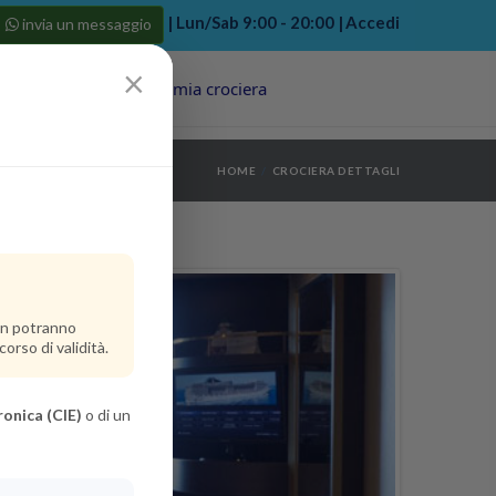
| Lun/Sab 9:00 - 20:00 |
Accedi
invia un messaggio
×
Porti
Last Minute
La mia crociera
my bookings
>
HOME
CROCIERA DETTAGLI
log out
>
non potranno
orso di validità.
ronica (CIE)
o di un