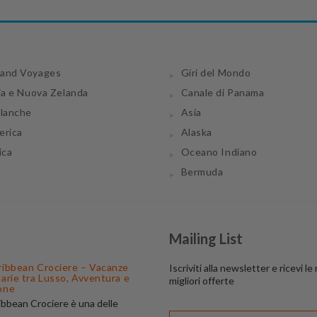
and Voyages
Giri del Mondo
ia e Nuova Zelanda
Canale di Panama
tlanche
Asia
erica
Alaska
ica
Oceano Indiano
Bermuda
Mailing List
ribbean Crociere – Vacanze
Iscriviti alla newsletter e ricevi le
narie tra Lusso, Avventura e
migliori offerte
one
ibbean Crociere è una delle
 di navigazione più apprezzate al