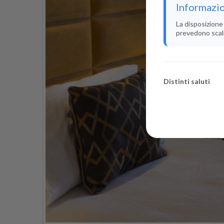
Informazio
La disposizione 
prevedono scali i
Distinti saluti