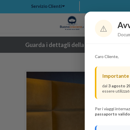
Servizio Clienti
Avv
Hom
⚠️
Docume
Guarda i dettagli della crociera
Caro Cliente,
Importante
dal
3 agosto 2
essere utilizzat
Per i viaggi intern
passaporto valido