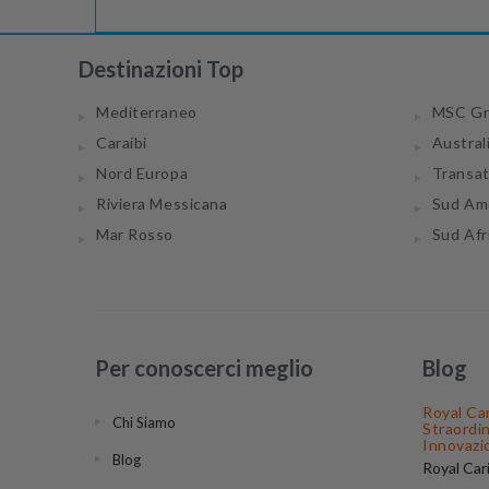
Destinazioni Top
Mediterraneo
MSC Gr
Caraibi
Austral
Nord Europa
Transa
Riviera Messicana
Sud Am
Mar Rosso
Sud Afr
Per conoscerci meglio
Blog
Royal Ca
Chi Siamo
Straordi
Innovazi
Blog
Royal Car
compagnie