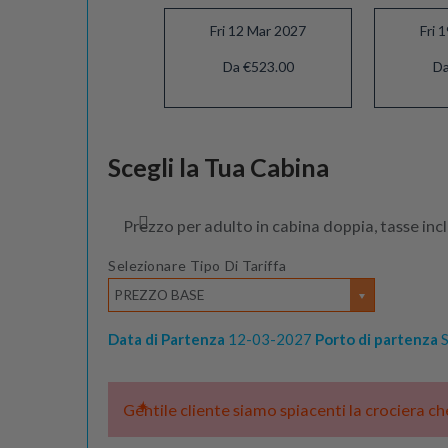
Fri 12 Mar 2027
Fri 
Da €523.00
Da
Fri 09 Apr 2027
Scegli la Tua Cabina
Da €963.00
Prezzo per adulto in cabina doppia, tasse inc
Selezionare Tipo Di Tariffa
PREZZO BASE
Data di Partenza
12-03-2027
Porto di partenza
S
Gentile cliente siamo spiacenti la crociera c