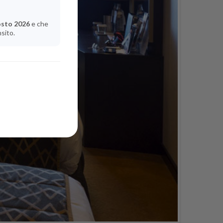
osto 2026
e che
nsito.