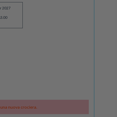
pr 2027
3.00
e una nuova crociera.