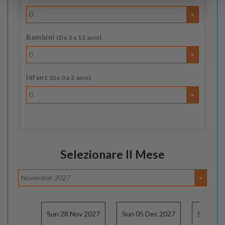
0
Bambini
(Da 2 a 12 anni)
0
Infant
(Da 0 a 2 anni)
0
Selezionare Il Mese
November 2027
Sun 28 Nov 2027
Sun 05 Dec 2027
Sun 12 