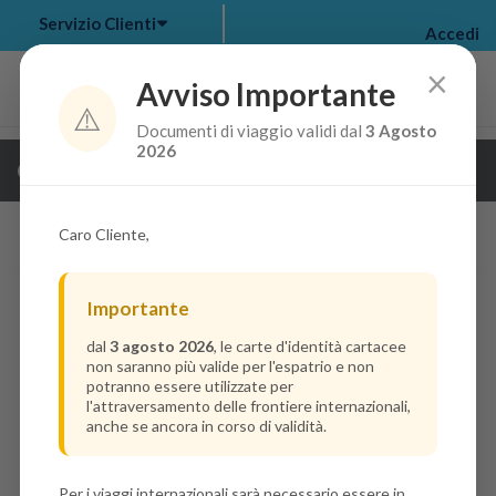
Servizio Clienti
Accedi
×
Avviso Importante
⚠️
Documenti di viaggio validi dal
3 Agosto
my bookings
>
2026
Guarda i dettagli della crociera
log out
>
Caro Cliente,
Importante
dal
3 agosto 2026
, le carte d'identità cartacee
non saranno più valide per l'espatrio e non
potranno essere utilizzate per
l'attraversamento delle frontiere internazionali,
anche se ancora in corso di validità.
Per i viaggi internazionali sarà necessario essere in