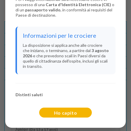
possesso di una
Carta d'Identità Elettronica (CIE)
o
di un
passaporto valido
, in conformità ai requisiti del
Paese di destinazione.
Descrizione E Itinerario
Informazioni per le crociere
Disponibilità
La disposizione si applica anche alle crociere
che iniziano, o terminano, a partire dal
3 agosto
Condizioni
2026
e che prevedono scali in Paesi diversi da
quello di cittadinanza dell'ospite, inclusi gli scali
Recensioni
in transito.
Lascia La Tua Recensione
Distinti saluti
Indica il numero dei passeggeri
Adulti
(Da 18 anni)
Ho capito
2
Junior
(Da 13 a 17 anni)