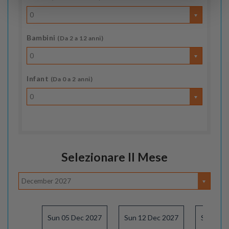
0
Bambini
(Da 2 a 12 anni)
0
Infant
(Da 0 a 2 anni)
0
Selezionare Il Mese
December 2027
Sun 05 Dec 2027
Sun 12 Dec 2027
Sun 19 