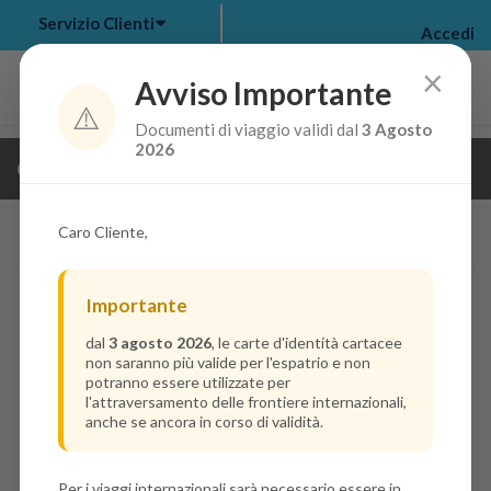
Servizio Clienti
Accedi
×
Avviso Importante
⚠️
Documenti di viaggio validi dal
3 Agosto
my bookings
>
2026
Guarda i dettagli della crociera
log out
>
Caro Cliente,
Importante
dal
3 agosto 2026
, le carte d'identità cartacee
non saranno più valide per l'espatrio e non
potranno essere utilizzate per
l'attraversamento delle frontiere internazionali,
anche se ancora in corso di validità.
Per i viaggi internazionali sarà necessario essere in