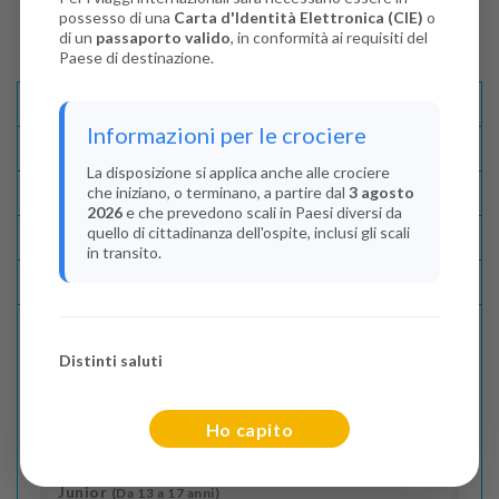
possesso di una
Carta d'Identità Elettronica (CIE)
o
di un
passaporto valido
, in conformità ai requisiti del
Paese di destinazione.
Descrizione E Itinerario
Informazioni per le crociere
Disponibilità
La disposizione si applica anche alle crociere
che iniziano, o terminano, a partire dal
3 agosto
Condizioni
2026
e che prevedono scali in Paesi diversi da
quello di cittadinanza dell'ospite, inclusi gli scali
Recensioni
in transito.
Lascia La Tua Recensione
Distinti saluti
Indica il numero dei passeggeri
Adulti
(Da 18 anni)
Ho capito
2
Junior
(Da 13 a 17 anni)