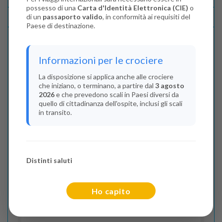
possesso di una
Carta d'Identità Elettronica (CIE)
o
di un
passaporto valido
, in conformità ai requisiti del
Lascia La Tua Recensione
Paese di destinazione.
Indica il numero dei passeggeri
Informazioni per le crociere
Adulti
(Da 18 anni)
La disposizione si applica anche alle crociere
che iniziano, o terminano, a partire dal
3 agosto
2
2026
e che prevedono scali in Paesi diversi da
quello di cittadinanza dell'ospite, inclusi gli scali
Junior
(Da 13 a 17 anni)
in transito.
0
Bambini
(Da 2 a 12 anni)
Distinti saluti
0
Infant
Ho capito
(Da 0 a 2 anni)
0