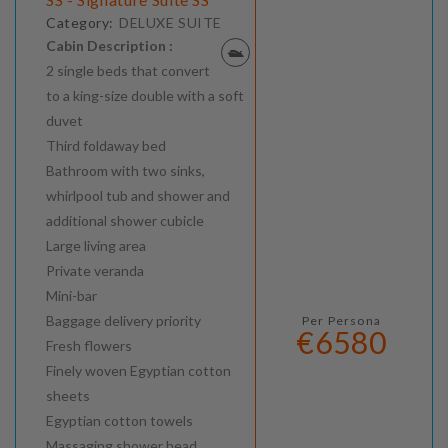
Category:
DELUXE SUITE
Cabin Description :
2 single beds that convert
to a king-size double with a soft
duvet
Third foldaway bed
Bathroom with two sinks,
whirlpool tub and shower and
additional shower cubicle
Large living area
Private veranda
Mini-bar
Baggage delivery priority
Per Persona
€6580
Fresh flowers
Finely woven Egyptian cotton
sheets
Egyptian cotton towels
Massaging shower head