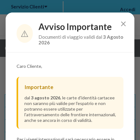
Servizio Clienti
Accedi
×
Avviso Importante
⚠️
Documenti di viaggio validi dal
3 Agosto
my bookings
>
2026
Guarda i dettagli della crociera
log out
>
Caro Cliente,
Importante
dal
3 agosto 2026
, le carte d'identità cartacee
Descrizione E Itinerario
non saranno più valide per l'espatrio e non
potranno essere utilizzate per
Disponibilità
l'attraversamento delle frontiere internazionali,
anche se ancora in corso di validità.
Condizioni
Recensioni
Per i viaggi internazionali sarà necessario essere in