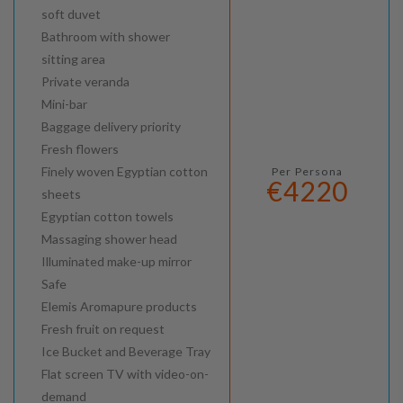
soft duvet
Bathroom with shower
sitting area
Private veranda
Mini-bar
Baggage delivery priority
Fresh flowers
Finely woven Egyptian cotton
Per Persona
€4220
sheets
Egyptian cotton towels
Massaging shower head
Illuminated make-up mirror
Safe
Elemis Aromapure products
Fresh fruit on request
Ice Bucket and Beverage Tray
Flat screen TV with video-on-
demand