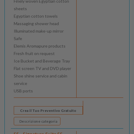
Finely woven Egyptian cotton
sheets
Egyptian cotton towels
Massaging shower head
Illuminated make-up mirror
Safe
Elemis Aromapure products
Fresh fruit on request
Ice Bucket and Beverage Tray
Flat screen TV and DVD player
Shoe shine service and cabin
service
USB ports
Crea il Tuo Preventivo Gratuito
Descrizione categoria
SS - Signature Suite SS