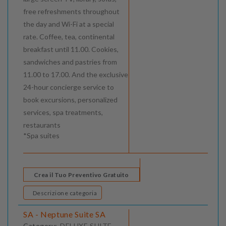
free refreshments throughout
the day and Wi-Fi at a special
rate. Coffee, tea, continental
breakfast until 11.00. Cookies,
sandwiches and pastries from
11.00 to 17.00. And the exclusive
24-hour concierge service to
book excursions, personalized
services, spa treatments,
restaurants
*Spa suites
Crea il Tuo Preventivo Gratuito
Descrizione categoria
SA - Neptune Suite SA
Category:
DELUXE SUITE