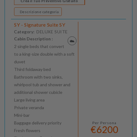
Crea il Tuo Preventivo Gratuito
Descrizione categoria
SY - Signature Suite SY
Category:
DELUXE SUITE
Cabin Description :
2 single beds that convert
to a king-size double with a soft
duvet
Third foldaway bed
Bathroom with two sinks,
whirlpool tub and shower and
additional shower cubicle
Large living area
Private veranda
Mini-bar
Baggage delivery priority
Per Persona
€6200
Fresh flowers