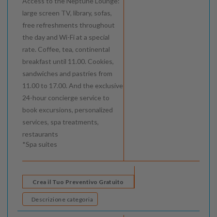
Access to the Neptune Lounge:
large screen TV, library, sofas,
free refreshments throughout
the day and Wi-Fi at a special
rate. Coffee, tea, continental
breakfast until 11.00. Cookies,
sandwiches and pastries from
11.00 to 17.00. And the exclusive
24-hour concierge service to
book excursions, personalized
services, spa treatments,
restaurants
*Spa suites
Crea il Tuo Preventivo Gratuito
Descrizione categoria