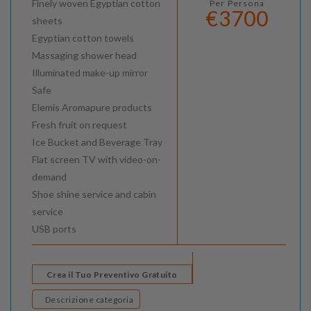
Finely woven Egyptian cotton
Per Persona
€3700
sheets
Egyptian cotton towels
Massaging shower head
Illuminated make-up mirror
Safe
Elemis Aromapure products
Fresh fruit on request
Ice Bucket and Beverage Tray
Flat screen TV with video-on-
demand
Shoe shine service and cabin
service
USB ports
Crea il Tuo Preventivo Gratuito
Descrizione categoria