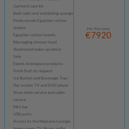
Garment care kit
Bath salts and exfoliating sponge
Finely woven Egyptian cotton
sheets
Per Persona
€7920
Egyptian cotton towels
Massaging shower head
Illuminated make-up mirror
Safe
Elemis Aromapure products
Fresh fruit on request
Ice Bucket and Beverage Tray
Flat screen TV and DVD player
Shoe shine service and cabin
service
Mini-bar
USB ports
Access to the Neptune Lounge:
large screen TV, library, sofas,