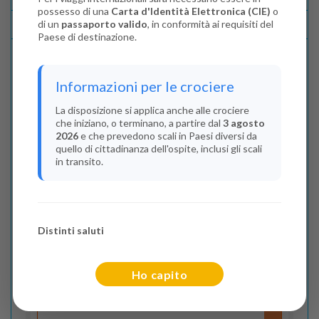
possesso di una
Carta d'Identità Elettronica (CIE)
o
di un
passaporto valido
, in conformità ai requisiti del
Lascia La Tua Recensione
Paese di destinazione.
Indica il numero dei passeggeri
Informazioni per le crociere
Adulti
(Da 18 anni)
La disposizione si applica anche alle crociere
che iniziano, o terminano, a partire dal
3 agosto
2
2026
e che prevedono scali in Paesi diversi da
quello di cittadinanza dell'ospite, inclusi gli scali
Bambini
(Da 2 a 17 anni)
in transito.
0
Infant
(Da 0 a 2 anni)
Distinti saluti
0
Ho capito
Flight Cities