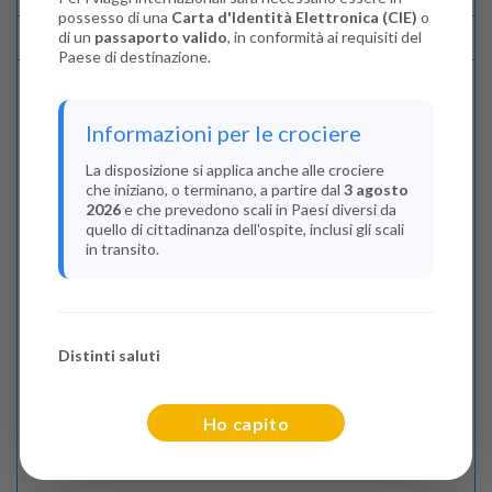
possesso di una
Carta d'Identità Elettronica (CIE)
o
di un
passaporto valido
, in conformità ai requisiti del
Lascia La Tua Recensione
Paese di destinazione.
Indica il numero dei passeggeri
Informazioni per le crociere
Adulti
(Da 18 anni)
La disposizione si applica anche alle crociere
che iniziano, o terminano, a partire dal
3 agosto
2
2026
e che prevedono scali in Paesi diversi da
quello di cittadinanza dell'ospite, inclusi gli scali
Bambini
(Da 2 a 17 anni)
in transito.
0
Infant
(Da 0 a 2 anni)
Distinti saluti
0
Ho capito