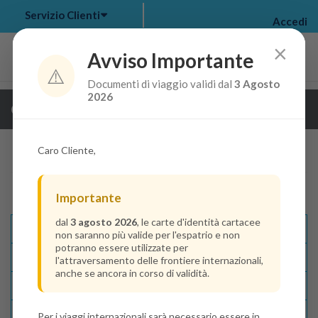
Servizio Clienti
Accedi
×
Avviso Importante
⚠️
Documenti di viaggio validi dal
3 Agosto
my bookings
>
2026
Guarda i dettagli della crociera
log out
>
Caro Cliente,
Importante
dal
3 agosto 2026
, le carte d'identità cartacee
Descrizione E Itinerario
non saranno più valide per l'espatrio e non
potranno essere utilizzate per
Disponibilità
l'attraversamento delle frontiere internazionali,
anche se ancora in corso di validità.
Condizioni
Recensioni
Per i viaggi internazionali sarà necessario essere in