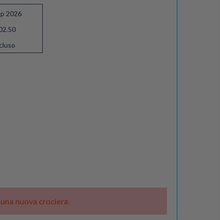
ep 2026
02.50
cluso
e una nuova crociera.