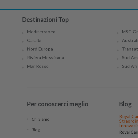
Destinazioni Top
Mediterraneo
MSC Gr
Caraibi
Austral
Nord Europa
Transa
Riviera Messicana
Sud Am
Mar Rosso
Sud Afr
Per conoscerci meglio
Blog
Royal Ca
Chi Siamo
Straordi
Innovazi
Blog
Royal Car
compagnie