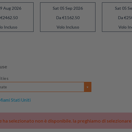
29 Aug 2026
Sat 05 Sep 2026
Sat 05 S
 €2462.50
Da €1162.50
Da €25
lo Incluso
Volo Incluso
Volo In
luse
ities
nate
iami Stati Uniti
he ha selezionato non è disponibile. la preghiamo di selezionar