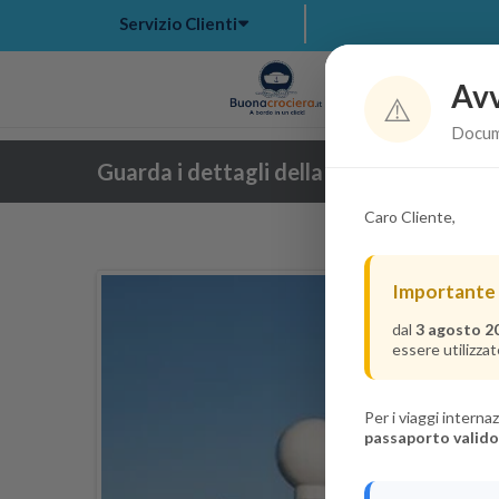
Servizio Clienti
Avv
Hom
⚠️
Docume
Guarda i dettagli della crociera
Caro Cliente,
Importante
dal
3 agosto 2
essere utilizzat
Per i viaggi intern
passaporto valido