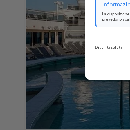
Informazio
La disposizione 
prevedono scali i
Distinti saluti