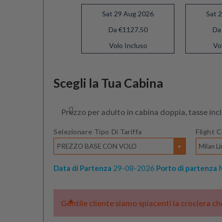
Sat 29 Aug 2026
Sat 
Da €1127.50
Da
Volo Incluso
Vo
Sat 12 Sep 2026
Scegli la Tua Cabina
Da €1172.50
Volo Incluso
Prezzo per adulto in cabina doppia, tasse inc
Selezionare Tipo Di Tariffa
Flight C
PREZZO BASE CON VOLO
Milan Li
Data di Partenza
29-08-2026
Porto di partenza
M
Gentile cliente siamo spiacenti la crociera c