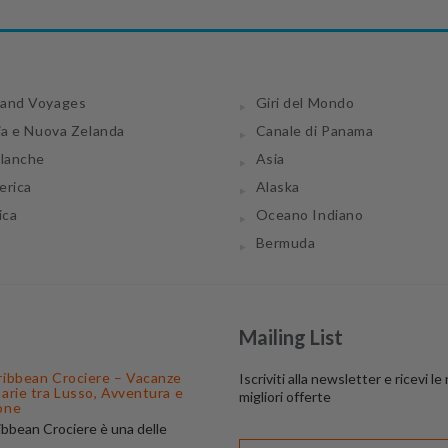
and Voyages
Giri del Mondo
ia e Nuova Zelanda
Canale di Panama
tlanche
Asia
erica
Alaska
ica
Oceano Indiano
Bermuda
Mailing List
ribbean Crociere – Vacanze
Iscriviti alla newsletter e ricevi le
narie tra Lusso, Avventura e
migliori offerte
one
ibbean Crociere è una delle
 di navigazione più apprezzate al