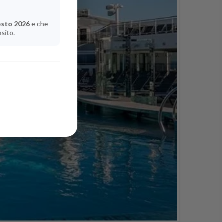
osto 2026
e che
nsito.