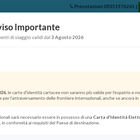
Prenotazioni
09351976261
|
iso Importante
e
Chi Siamo
Offerte Crociere
Crociere Destinazioni
Crociere 
nti di viaggio validi dal
3 Agosto 2026
026
, le carte d'identità cartacee non saranno più valide per l'espatrio e 
e per l'attraversamento delle frontiere internazionali, anche se ancora in c
azionali sarà necessario essere in possesso di una
Carta d'Identità Elett
, in conformità ai requisiti del Paese di destinazione.