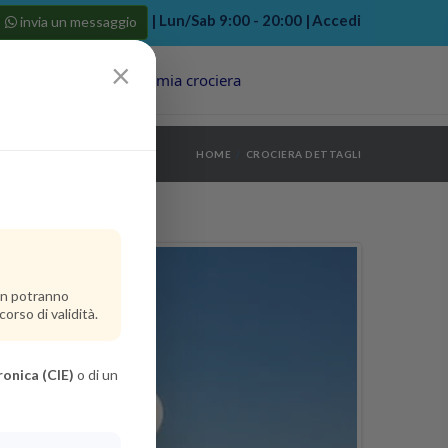
| Lun/Sab 9:00 - 20:00 |
Accedi
invia un messaggio
×
Porti
Last Minute
La mia crociera
my bookings
>
HOME
CROCIERA DETTAGLI
log out
>
non potranno
orso di validità.
ronica (CIE)
o di un