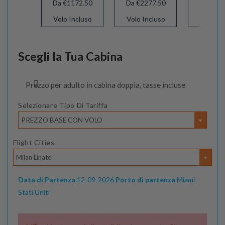
Da €1172.50
Da €2277.50
Da €112
Volo Incluso
Volo Incluso
Volo In
Scegli la Tua Cabina
Prezzo per adulto in cabina doppia, tasse incluse
Selezionare Tipo Di Tariffa
PREZZO BASE CON VOLO
Flight Cities
Milan Linate
Data di Partenza
12-09-2026
Porto di partenza
Miami
Stati Uniti