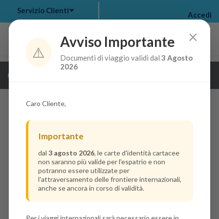
Servizio Clienti
Accedi
×
Avviso Importante
⚠️
Documenti di viaggio validi dal
3 Agosto
my bookings
>
2026
Guarda i dettagli della crociera
log out
>
Caro Cliente,
Importante
dal
3 agosto 2026
, le carte d'identità cartacee
non saranno più valide per l'espatrio e non
potranno essere utilizzate per
l'attraversamento delle frontiere internazionali,
anche se ancora in corso di validità.
Per i viaggi internazionali sarà necessario essere in