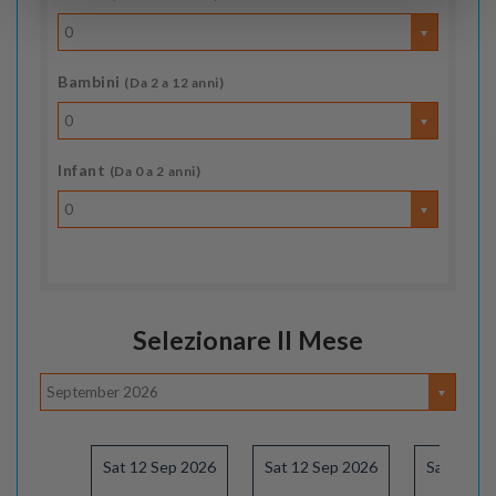
0
Bambini
(Da 2 a 12 anni)
0
Infant
(Da 0 a 2 anni)
0
Selezionare Il Mese
September 2026
Sat 12 Sep 2026
Sat 12 Sep 2026
Sat 19 Se