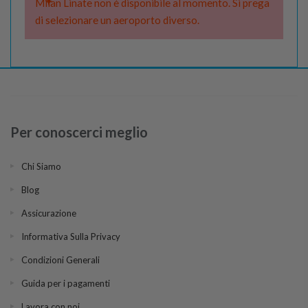
Milan Linate non è disponibile al momento. Si prega
di selezionare un aeroporto diverso.
Per conoscerci meglio
Chi Siamo
Blog
Assicurazione
Informativa Sulla Privacy
Condizioni Generali
Guida per i pagamenti
Lavora con noi