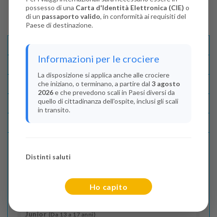
possesso di una
Carta d'Identità Elettronica (CIE)
o
di un
passaporto valido
, in conformità ai requisiti del
Paese di destinazione.
Descrizione E Itinerario
Informazioni per le crociere
Disponibilità
La disposizione si applica anche alle crociere
che iniziano, o terminano, a partire dal
3 agosto
Condizioni
2026
e che prevedono scali in Paesi diversi da
quello di cittadinanza dell'ospite, inclusi gli scali
Recensioni
in transito.
Lascia La Tua Recensione
Distinti saluti
Indica il numero dei passeggeri
Adulti
(Da 18 anni)
Ho capito
2
Junior
(Da 13 a 17 anni)