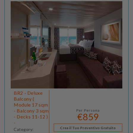
BR2 - Deluxe
Balcony (
Module 17 sqm
- Balcony 3 sqm
Per Persona
€859
- Decks 11-12 )
-
Crea il Tuo Preventivo Gratuito
Category: