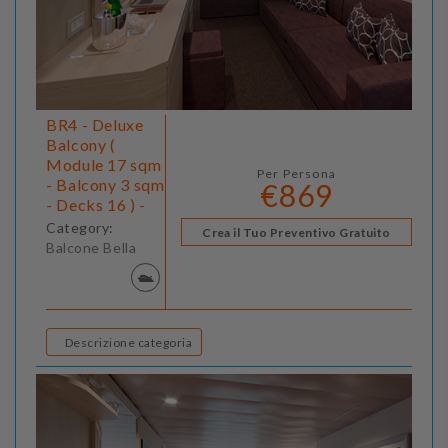
BR4 - Deluxe
Balcony (
Module 17 sqm
Per Persona
- Balcony 3 sqm
€869
- Decks 16 ) -
Category:
Crea il Tuo Preventivo Gratuito
Balcone Bella
Descrizione categoria