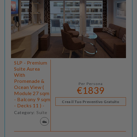
SLP - Premium
Suite Aurea
With
Promenade &
Per Persona
Ocean View (
€1839
Module 27 sqm
- Balcony 9 sqm
Crea il Tuo Preventivo Gratuito
- Decks 11 ) -
Category:
Suite