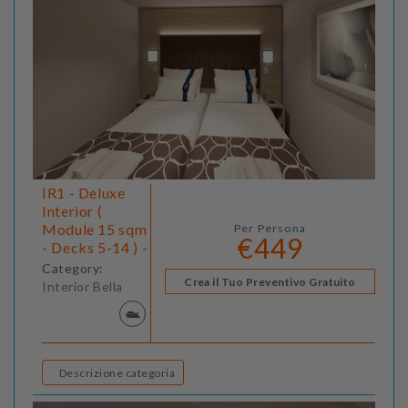
IR1 - Deluxe
Interior (
Module 15 sqm
Per Persona
€449
- Decks 5-14 ) -
Category:
Crea il Tuo Preventivo Gratuito
Interior Bella
Descrizione categoria