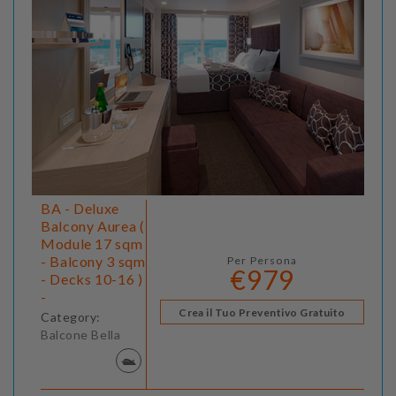
BA - Deluxe
Balcony Aurea (
Module 17 sqm
- Balcony 3 sqm
Per Persona
€979
- Decks 10-16 )
-
Crea il Tuo Preventivo Gratuito
Category:
Balcone Bella