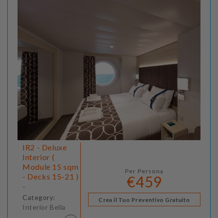
IR2 - Deluxe
Interior (
Module 15 sqm
Per Persona
- Decks 15-21 )
€459
-
Category:
Crea il Tuo Preventivo Gratuito
Interior Bella