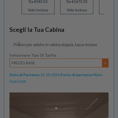
Da €583.50
Da €1673.50
Da €67
Volo Incluso
Volo Incluso
Volo In
Scegli la Tua Cabina
Prezzo per adulto in cabina doppia, tasse incluse
Selezionare Tipo Di Tariffa
PREZZO BASE
Data di Partenza
31-10-2026
Porto di partenza
Miami
Stati Uniti