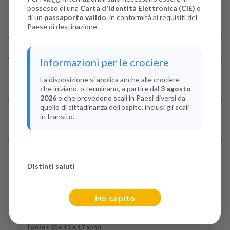
possesso di una
Carta d'Identità Elettronica (CIE)
o
di un
passaporto valido
, in conformità ai requisiti del
Paese di destinazione.
Descrizione E Itinerario
Informazioni per le crociere
Disponibilità
La disposizione si applica anche alle crociere
che iniziano, o terminano, a partire dal
3 agosto
Condizioni
2026
e che prevedono scali in Paesi diversi da
quello di cittadinanza dell'ospite, inclusi gli scali
Recensioni
in transito.
Lascia La Tua Recensione
Distinti saluti
Indica il numero dei passeggeri
Adulti
(Da 18 anni)
Ho capito
2
Junior
(Da 13 a 17 anni)