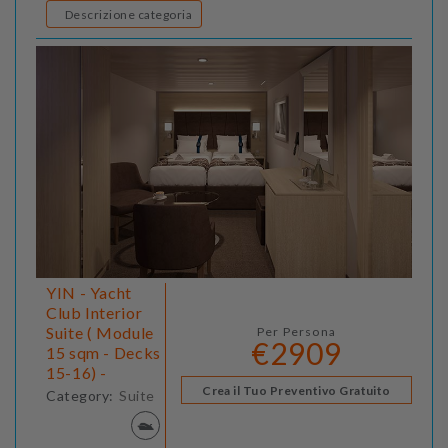
Descrizione categoria
YIN - Yacht
Club Interior
Suite ( Module
Per Persona
€2909
15 sqm - Decks
15-16) -
Crea il Tuo Preventivo Gratuito
Category:
Suite