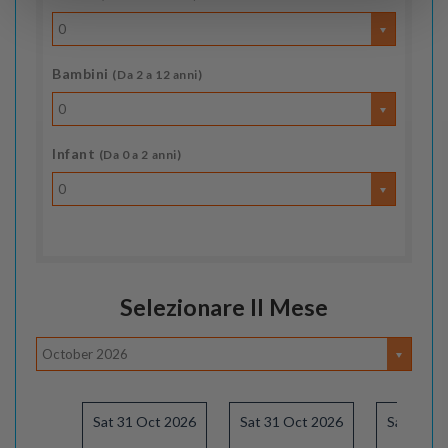
0
Bambini
(Da 2 a 12 anni)
0
Infant
(Da 0 a 2 anni)
0
Selezionare Il Mese
October 2026
Sat 31 Oct 2026
Sat 31 Oct 2026
Sat 07 N