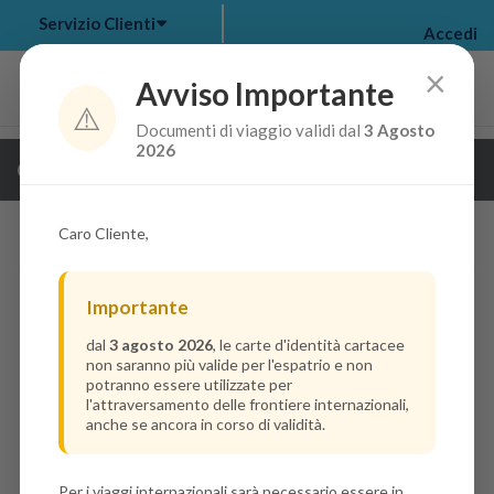
Servizio Clienti
Accedi
×
Avviso Importante
⚠️
Documenti di viaggio validi dal
3 Agosto
my bookings
>
2026
Guarda i dettagli della crociera
log out
>
Caro Cliente,
Importante
dal
3 agosto 2026
, le carte d'identità cartacee
non saranno più valide per l'espatrio e non
potranno essere utilizzate per
l'attraversamento delle frontiere internazionali,
anche se ancora in corso di validità.
Per i viaggi internazionali sarà necessario essere in