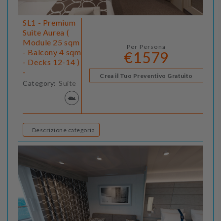
SL1 - Premium
Suite Aurea (
Module 25 sqm
Per Persona
- Balcony 4 sqm
€1579
- Decks 12-14 )
-
Crea il Tuo Preventivo Gratuito
Category:
Suite
Descrizione categoria