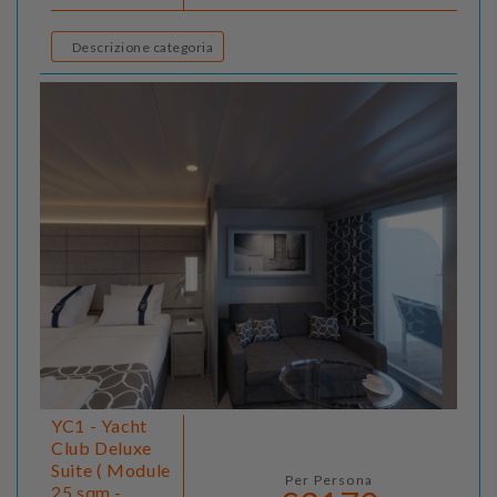
Descrizione categoria
YC1 - Yacht
Club Deluxe
Suite ( Module
Per Persona
25 sqm -