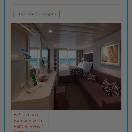
Descrizione categoria
BP - Deluxe
Balcony with
Partial View (
Partial view -