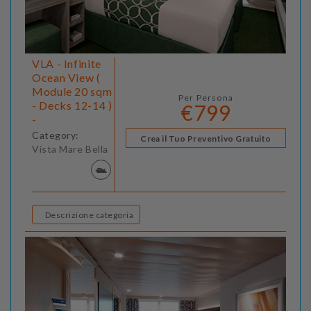
VLA - Infinite
Ocean View (
Module 20 sqm
Per Persona
- Decks 12-14 )
€799
-
Category:
Crea il Tuo Preventivo Gratuito
Vista Mare Bella
Descrizione categoria