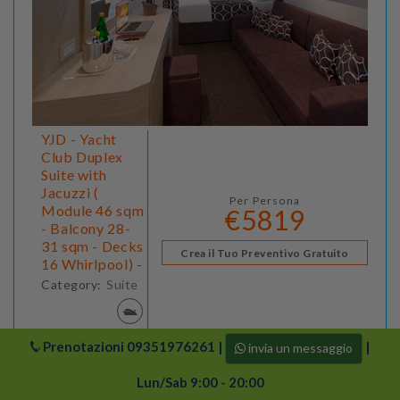
YJD - Yacht
Club Duplex
Suite with
Jacuzzi (
Per Persona
Module 46 sqm
€5819
- Balcony 28-
31 sqm - Decks
Crea il Tuo Preventivo Gratuito
16 Whirlpool) -
Category:
Suite
Prenotazioni
09351976261
|
|
invia un messaggio
Descrizione categoria
Lun/Sab 9:00 - 20:00