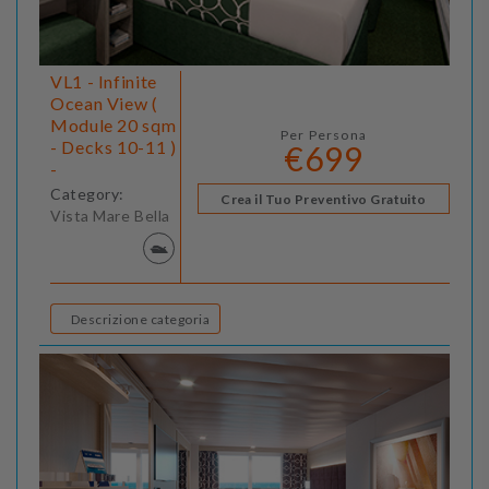
VL1 - Infinite
Ocean View (
Module 20 sqm
Per Persona
- Decks 10-11 )
€699
-
Category:
Crea il Tuo Preventivo Gratuito
Vista Mare Bella
Descrizione categoria