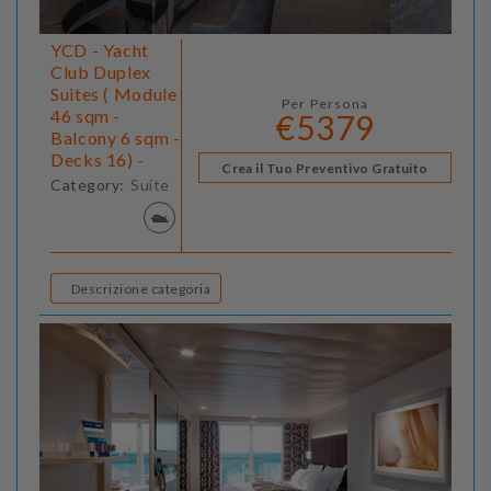
YCD - Yacht
Club Duplex
Suites ( Module
Per Persona
46 sqm -
€5379
Balcony 6 sqm -
Decks 16) -
Crea il Tuo Preventivo Gratuito
Category:
Suite
Descrizione categoria