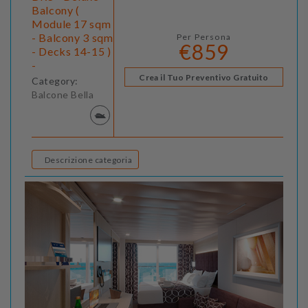
Balcony (
Module 17 sqm
- Balcony 3 sqm
Per Persona
€859
- Decks 14-15 )
-
Crea il Tuo Preventivo Gratuito
Category:
Balcone Bella
Descrizione categoria