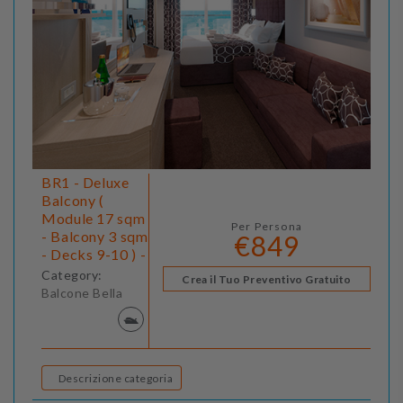
BR1 - Deluxe
Balcony (
Module 17 sqm
Per Persona
- Balcony 3 sqm
€849
- Decks 9-10 ) -
Category:
Crea il Tuo Preventivo Gratuito
Balcone Bella
Descrizione categoria