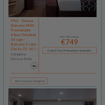
PR3 - Deluxe
Balcony With
Promenade
View ( Module
Per Persona
16 sqm -
€749
Balcony 5 sqm -
Decks 15-16 ) -
Crea il Tuo Preventivo Gratuito
Category:
Balcone Bella
Descrizione categoria