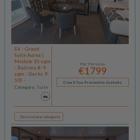
SX - Grand
Suite Aurea (
Module 35 sqm
Per Persona
- Balcony 8-9
€1799
sqm - Decks 9-
10) -
Crea il Tuo Preventivo Gratuito
Category:
Suite
Descrizione categoria