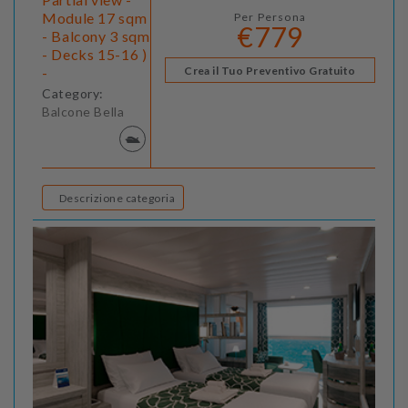
Module 17 sqm
Per Persona
€779
- Balcony 3 sqm
- Decks 15-16 )
-
Crea il Tuo Preventivo Gratuito
Category:
Balcone Bella
Descrizione categoria