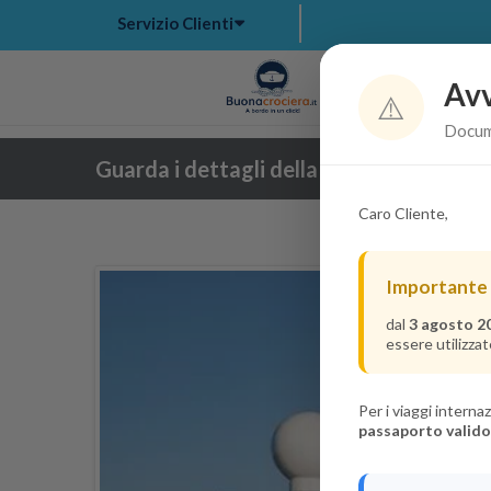
Servizio Clienti
Avv
Hom
⚠️
Docume
Guarda i dettagli della crociera
Caro Cliente,
Importante
dal
3 agosto 2
essere utilizzat
Per i viaggi intern
passaporto valido