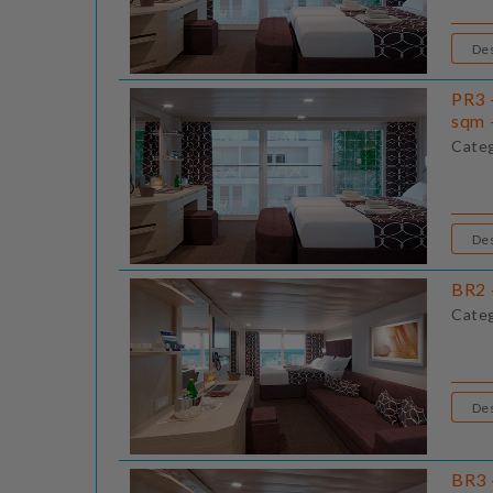
PR3 
sqm 
Cate
BR2 
Cate
BR3 