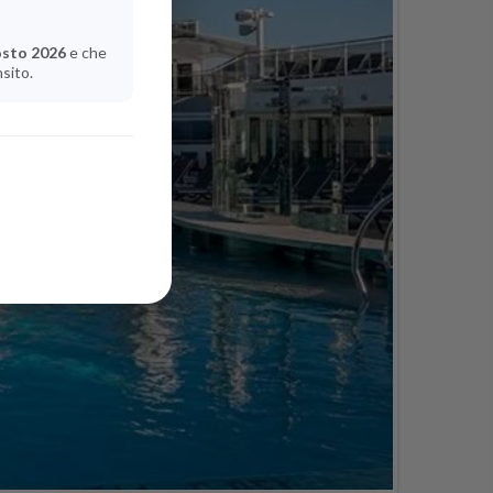
osto 2026
e che
nsito.