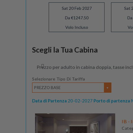
Sat 20 Feb 2027
Sat 
Da €1247.50
Da
Volo Incluso
Vo
Sat 06 Mar 2027
Scegli la Tua Cabina
Da €1197.50
Volo Incluso
Prezzo per adulto in cabina doppia, tasse inc
Selezionare Tipo Di Tariffa
PREZZO BASE
Data di Partenza
20-02-2027
Porto di partenza
M
IB - 
Cate