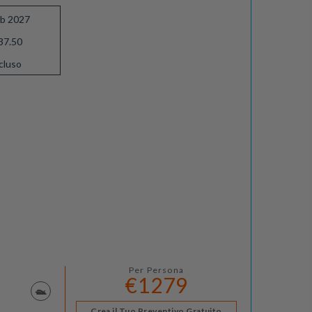
eb 2027
37.50
cluso
Per Persona
€1279
Crea il Tuo Preventivo Gratuito