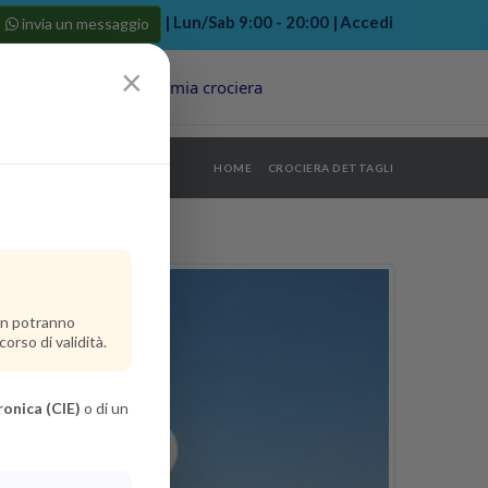
| Lun/Sab 9:00 - 20:00 |
Accedi
invia un messaggio
×
Porti
Last Minute
La mia crociera
my bookings
>
HOME
CROCIERA DETTAGLI
log out
>
non potranno
orso di validità.
ronica (CIE)
o di un