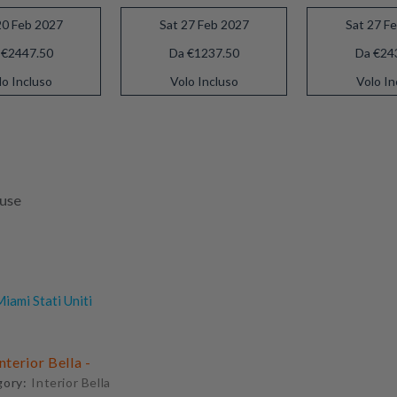
20 Feb 2027
Sat 27 Feb 2027
Sat 27 F
 €2447.50
Da €1237.50
Da €24
lo Incluso
Volo Incluso
Volo In
luse
iami Stati Uniti
Interior Bella -
gory:
Interior Bella