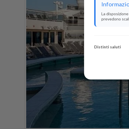
Informazio
La disposizione 
prevedono scali i
Distinti saluti