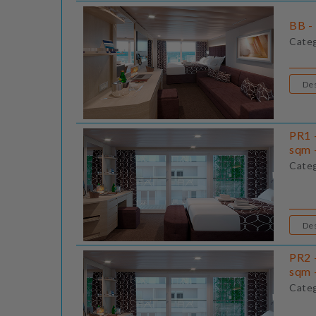
BB - 
Cate
PR1 
sqm 
Cate
PR2 
sqm 
Cate