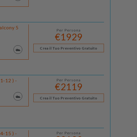
alcony 5
Per Persona
€1929
Crea il Tuo Preventivo Gratuito
1-12 ) -
Per Persona
€2119
Crea il Tuo Preventivo Gratuito
4-15 ) -
Per Persona