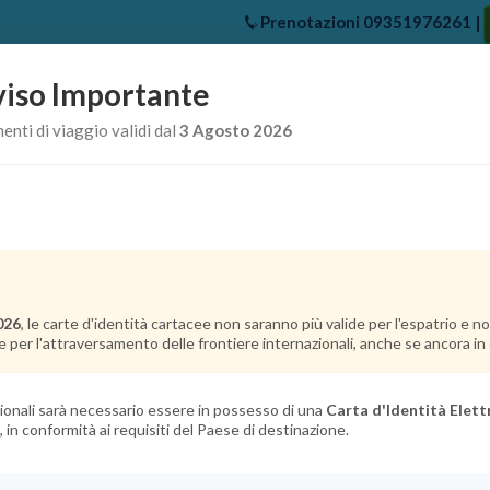
Prenotazioni
09351976261
|
iso Importante
e
Chi Siamo
Offerte Crociere
Crociere Destinazioni
Crociere 
nti di viaggio validi dal
3 Agosto 2026
026
, le carte d'identità cartacee non saranno più valide per l'espatrio e 
e per l'attraversamento delle frontiere internazionali, anche se ancora in c
azionali sarà necessario essere in possesso di una
Carta d'Identità Elett
, in conformità ai requisiti del Paese di destinazione.