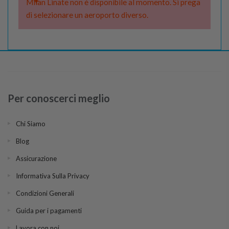
Milan Linate non è disponibile al momento. Si prega
di selezionare un aeroporto diverso.
Per conoscerci meglio
Chi Siamo
Blog
Assicurazione
Informativa Sulla Privacy
Condizioni Generali
Guida per i pagamenti
Lavora con noi