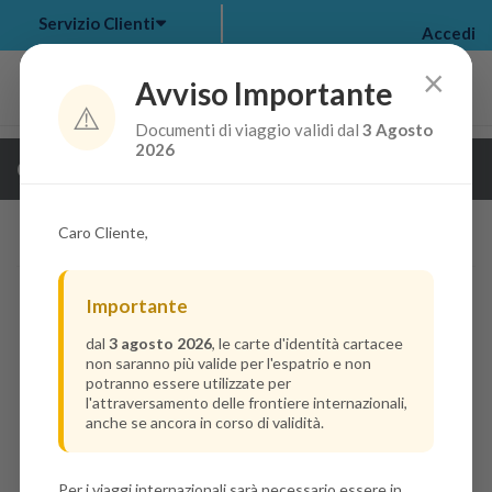
Servizio Clienti
Accedi
×
Avviso Importante
⚠️
Documenti di viaggio validi dal
3 Agosto
my bookings
>
2026
Guarda i dettagli della crociera
log out
>
Caro Cliente,
Importante
dal
3 agosto 2026
, le carte d'identità cartacee
non saranno più valide per l'espatrio e non
potranno essere utilizzate per
l'attraversamento delle frontiere internazionali,
anche se ancora in corso di validità.
Per i viaggi internazionali sarà necessario essere in