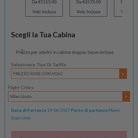
Da €1113.00
Da €2573.00
Da €107
Volo Incluso
Volo Incluso
Volo Inc
Scegli la Tua Cabina
Prezzo per adulto in cabina doppia, tasse incluse
Selezionare Tipo Di Tariffa
PREZZO BASE CON VOLO
Flight Cities
Milan Linate
Data di Partenza
19-06-2027
Porto di partenza
Miami
Stati Uniti