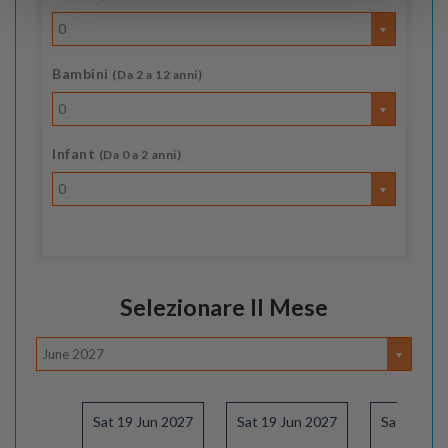
0
Bambini
(Da 2 a 12 anni)
0
Infant
(Da 0 a 2 anni)
0
Selezionare Il Mese
June 2027
Sat 19 Jun 2027
Sat 19 Jun 2027
Sat 26 Jun