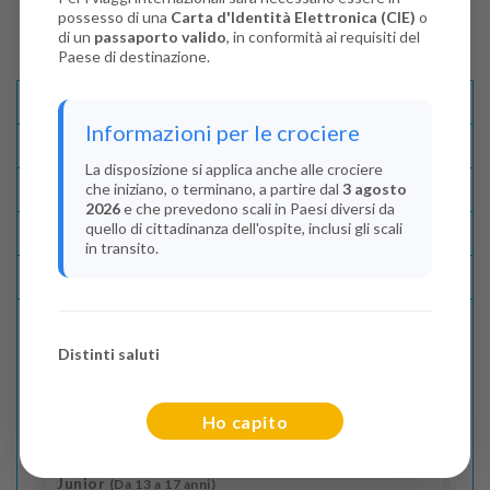
possesso di una
Carta d'Identità Elettronica (CIE)
o
di un
passaporto valido
, in conformità ai requisiti del
Paese di destinazione.
Descrizione E Itinerario
Informazioni per le crociere
Disponibilità
La disposizione si applica anche alle crociere
che iniziano, o terminano, a partire dal
3 agosto
Condizioni
2026
e che prevedono scali in Paesi diversi da
quello di cittadinanza dell'ospite, inclusi gli scali
Recensioni
in transito.
Lascia La Tua Recensione
Distinti saluti
Indica il numero dei passeggeri
Adulti
(Da 18 anni)
Ho capito
2
Junior
(Da 13 a 17 anni)