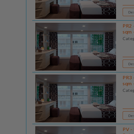
PR2 
sqm 
Cate
PR3 
sqm 
Cate
PV -