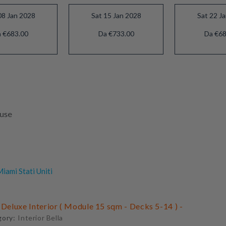
08 Jan 2028
Sat 15 Jan 2028
Sat 22 J
 €683.00
Da €733.00
Da €68
luse
iami Stati Uniti
 Deluxe Interior ( Module 15 sqm - Decks 5-14 ) -
gory:
Interior Bella