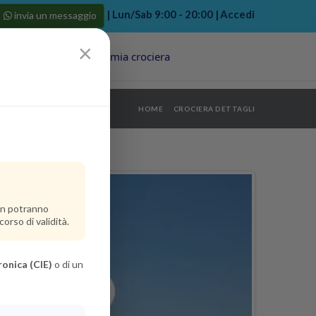
| Lun/Sab 9:00 - 20:00 |
Accedi
invia un messaggio
×
Porti
Last Minute
La mia crociera
my bookings
>
HOME
CROCIERA DETTAGLI
log out
>
non potranno
orso di validità.
ronica (CIE)
o di un