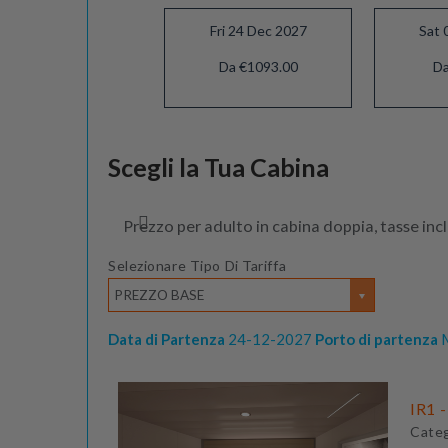
Fri 24 Dec 2027
Sat 
Da €1093.00
Da
Sat 29 Jan 2028
Scegli la Tua Cabina
Da €733.00
Prezzo per adulto in cabina doppia, tasse inc
Selezionare Tipo Di Tariffa
PREZZO BASE
Data di Partenza
24-12-2027
Porto di partenza
M
IR1 -
Cate