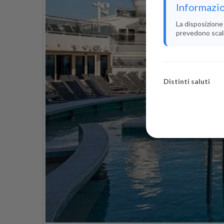
Informazio
La disposizione 
prevedono scali i
Distinti saluti