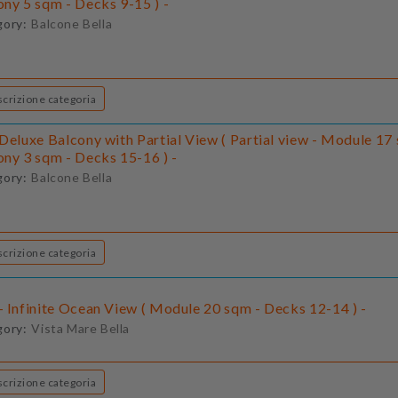
ony 5 sqm - Decks 9-15 ) -
gory:
Balcone Bella
Descrizione categoria
Deluxe Balcony with Partial View ( Partial view - Module 17
ony 3 sqm - Decks 15-16 ) -
gory:
Balcone Bella
Descrizione categoria
- Infinite Ocean View ( Module 20 sqm - Decks 12-14 ) -
gory:
Vista Mare Bella
Descrizione categoria