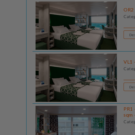
OR2 
Cate
VL1 
Cate
PR1 
sqm 
Cate