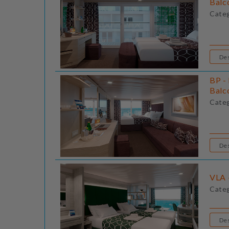
Balc
Cate
BP - 
Balc
Cate
VLA 
Cate