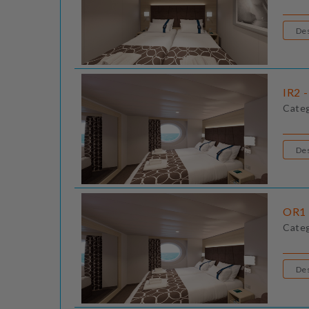
IR2 -
Cate
OR1 
Cate