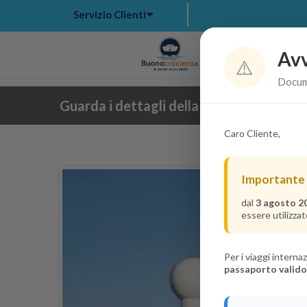
Servizio Clienti
Avv
Hom
⚠️
Docume
Guarda i dettagli della crociera
Caro Cliente,
Importante
dal
3 agosto 2
essere utilizzat
Per i viaggi intern
passaporto valido