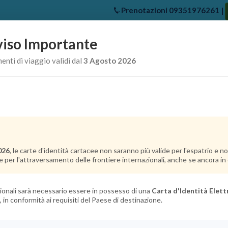
Prenotazioni
09351976261
|
iso Importante
e
Chi Siamo
Offerte Crociere
Crociere Destinazioni
Crociere 
nti di viaggio validi dal
3 Agosto 2026
026
, le carte d'identità cartacee non saranno più valide per l'espatrio e 
e per l'attraversamento delle frontiere internazionali, anche se ancora in c
azionali sarà necessario essere in possesso di una
Carta d'Identità Elett
, in conformità ai requisiti del Paese di destinazione.