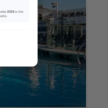
osto 2026
e che
nsito.