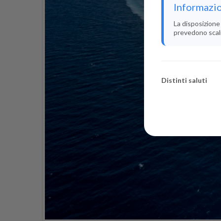
Informazio
La disposizione 
prevedono scali i
Distinti saluti