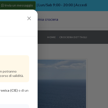
| Lun/Sab 9:00 - 20:00 |
Accedi
invia un messaggio
×
Porti
Last Minute
La mia crociera
my bookings
>
HOME
CROCIERA DETTAGLI
log out
>
non potranno
orso di validità.
ronica (CIE)
o di un