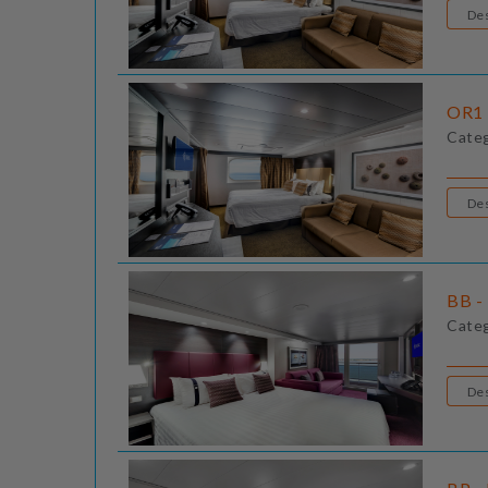
OR1 
Cate
BB - 
Cate