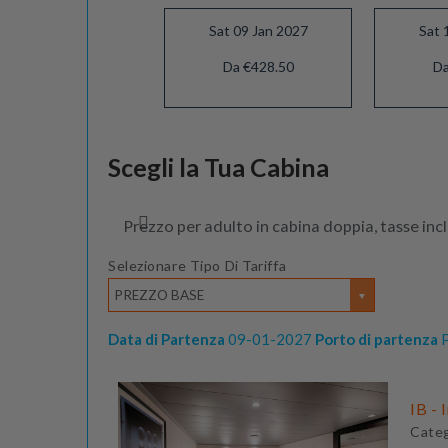
Sat 09 Jan 2027
Sat 
Da €428.50
Da
Sat 06 Feb 2027
Scegli la Tua Cabina
Da €493.00
Prezzo per adulto in cabina doppia, tasse inc
Selezionare Tipo Di Tariffa
PREZZO BASE
Data di Partenza
09-01-2027
Porto di partenza
P
IB - 
Cate