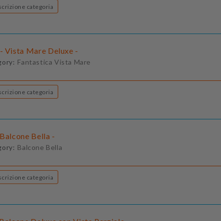
Descrizione categoria
- Vista Mare Deluxe -
gory:
Fantastica Vista Mare
Descrizione categoria
Balcone Bella -
gory:
Balcone Bella
Descrizione categoria