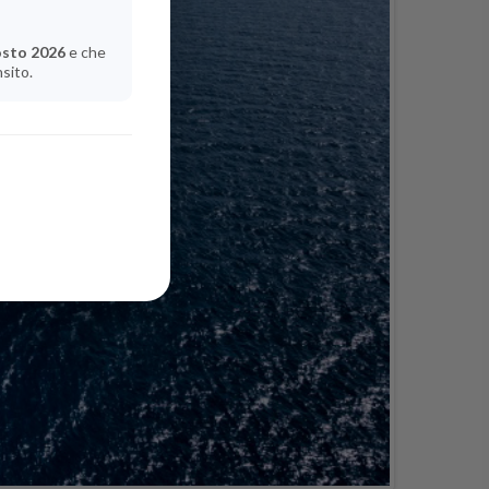
osto 2026
e che
nsito.