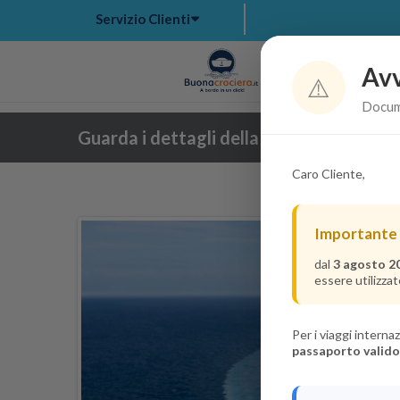
Servizio Clienti
Avv
Hom
⚠️
Docume
Guarda i dettagli della crociera
Caro Cliente,
Importante
dal
3 agosto 2
essere utilizzat
Per i viaggi intern
passaporto valido