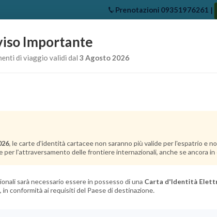
Prenotazioni
09351976261
|
iso Importante
e
Chi Siamo
Offerte Crociere
Crociere Destinazioni
Crociere 
nti di viaggio validi dal
3 Agosto 2026
026
, le carte d'identità cartacee non saranno più valide per l'espatrio e 
e per l'attraversamento delle frontiere internazionali, anche se ancora in c
azionali sarà necessario essere in possesso di una
Carta d'Identità Elett
, in conformità ai requisiti del Paese di destinazione.