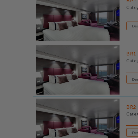
BP - 
Cate
BR1 
Cate
BR2 
Cate