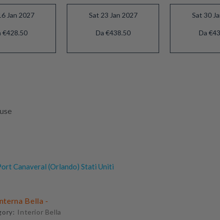
16 Jan 2027
Sat 23 Jan 2027
Sat 30 J
 €428.50
Da €438.50
Da €43
luse
ort Canaveral (Orlando) Stati Uniti
Interna Bella -
gory:
Interior Bella