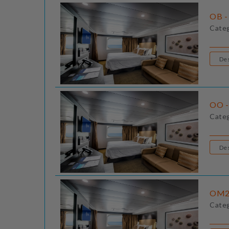
OB - 
Cate
OO -
Cate
OM2 
Cate