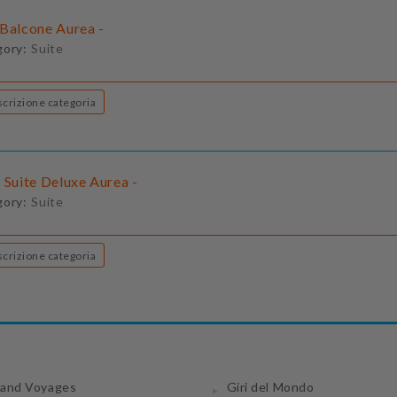
 Balcone Aurea -
gory:
Suite
Descrizione categoria
 Suite Deluxe Aurea -
gory:
Suite
Descrizione categoria
and Voyages
Giri del Mondo