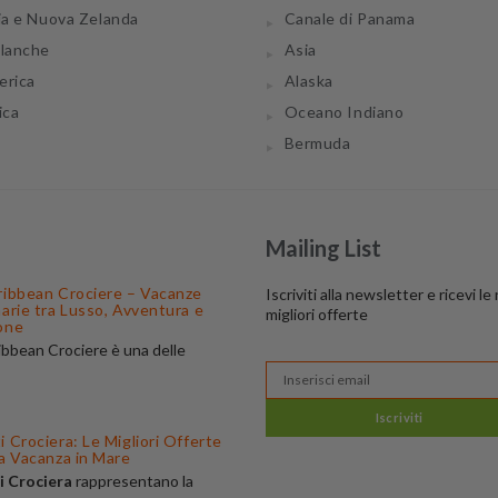
ia e Nuova Zelanda
Canale di Panama
tlanche
Asia
erica
Alaska
ica
Oceano Indiano
Bermuda
Mailing List
ribbean Crociere – Vacanze
Iscriviti alla newsletter e ricevi le
narie tra Lusso, Avventura e
migliori offerte
one
ibbean Crociere è una delle
 di navigazione più apprezzate al
amosa per
 innovative, i servizi di lusso e gli
Iscriviti
spettacolari. Su
BuonaCrociera
.it
 Crociera: Le Migliori Offerte
re le
ua Vacanza in Mare
ferte Royal Caribbean
, con
i Crociera
rappresentano la
erso il Mediterraneo, Caraibi,