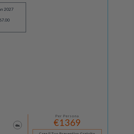
an 2027
67.00
Per Persona
€1369
Crea il Tuo Preventivo Gratuito