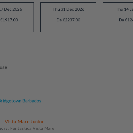
17 Dec 2026
Thu 31 Dec 2026
Thu 14 J
 €1917.00
Da €2237.00
Da €12
luse
ridgetown Barbados
- Vista Mare Junior -
gory:
Fantastica Vista Mare