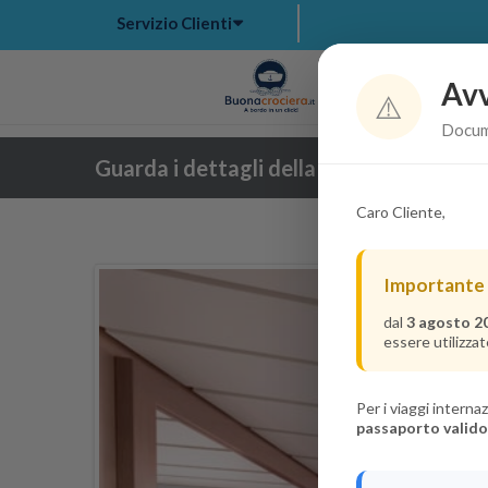
Servizio Clienti
Avv
Hom
⚠️
Docume
Guarda i dettagli della crociera
Caro Cliente,
Importante
dal
3 agosto 2
essere utilizzat
Per i viaggi intern
passaporto valido