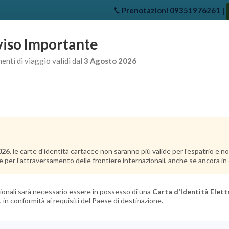
Prenotazioni
09351976261
|
iso Importante
e
Chi Siamo
Offerte Crociere
Crociere Destinazioni
Crociere 
nti di viaggio validi dal
3 Agosto 2026
026
, le carte d'identità cartacee non saranno più valide per l'espatrio e 
e per l'attraversamento delle frontiere internazionali, anche se ancora in c
azionali sarà necessario essere in possesso di una
Carta d'Identità Elett
, in conformità ai requisiti del Paese di destinazione.