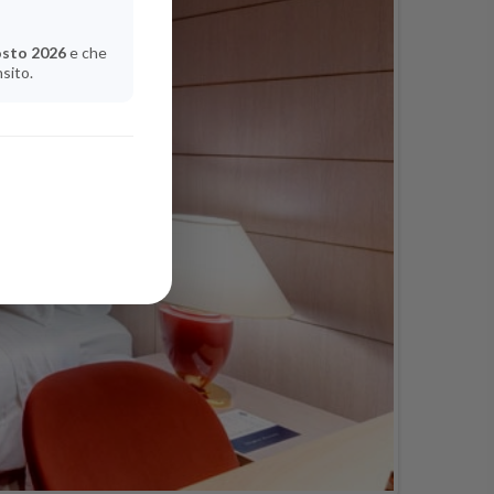
osto 2026
e che
nsito.